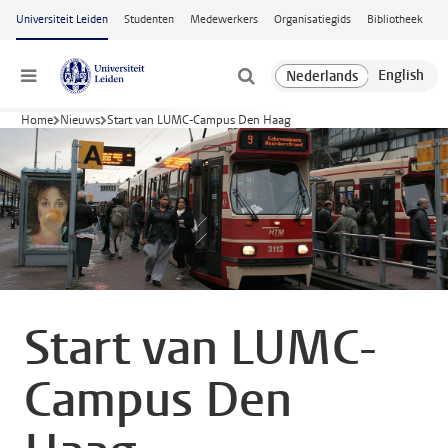
Ga naar hoofdinhoud
Universiteit Leiden
Studenten
Medewerkers
Organisatiegids
Bibliotheek
Menu
Home
Nieuws
Start van LUMC-Campus Den Haag
Start van LUMC-
Campus Den