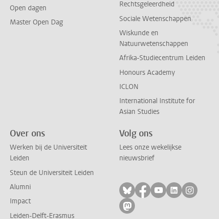
Rechtsgeleerdheid
Open dagen
Sociale Wetenschappen
Master Open Dag
Wiskunde en
Natuurwetenschappen
Afrika-Studiecentrum Leiden
Honours Academy
ICLON
International Institute for
Asian Studies
Over ons
Volg ons
Werken bij de Universiteit
Lees onze wekelijkse
Leiden
nieuwsbrief
Steun de Universiteit Leiden
Alumni
Volg ons op bluesky
Volg ons op facebo
Volg ons op yo
Volg ons op
Volg on
Impact
Volg ons op mastodon
Leiden-Delft-Erasmus