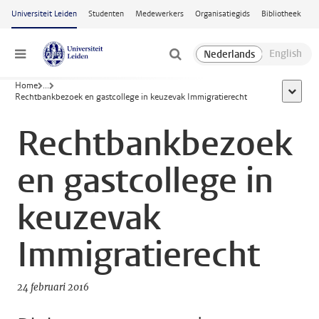
Ga naar hoofdinhoud
Universiteit Leiden
Studenten
Medewerkers
Organisatiegids
Bibliotheek
Menu
Home
...
toon all
Rechtbankbezoek en gastcollege in keuzevak Immigratierecht
Rechtbankbezoek
en gastcollege in
keuzevak
Immigratierecht
24 februari 2016