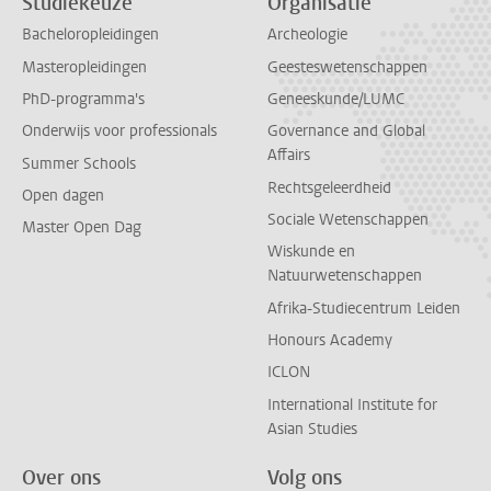
Studiekeuze
Organisatie
Bacheloropleidingen
Archeologie
Masteropleidingen
Geesteswetenschappen
PhD-programma's
Geneeskunde/LUMC
Onderwijs voor professionals
Governance and Global
Affairs
Summer Schools
Rechtsgeleerdheid
Open dagen
Sociale Wetenschappen
Master Open Dag
Wiskunde en
Natuurwetenschappen
Afrika-Studiecentrum Leiden
Honours Academy
ICLON
International Institute for
Asian Studies
Over ons
Volg ons