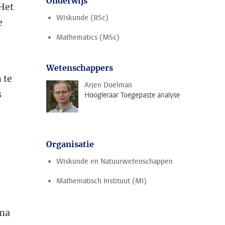
Onderwijs
 Het
Wiskunde (BSc)
e
Mathematics (MSc)
Wetenschappers
 te
Arjen Doelman
s
Hoogleraar Toegepaste analyse
Organisatie
Wiskunde en Natuurwetenschappen
Mathematisch Instituut (MI)
mma