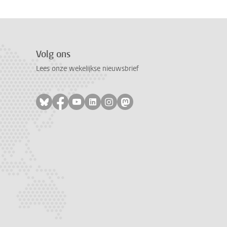
Volg ons
Lees onze wekelijkse nieuwsbrief
Volg ons op bluesky
Volg ons op facebook
Volg ons op youtube
Volg ons op linkedin
Volg ons op instagram
Volg ons op mastodon