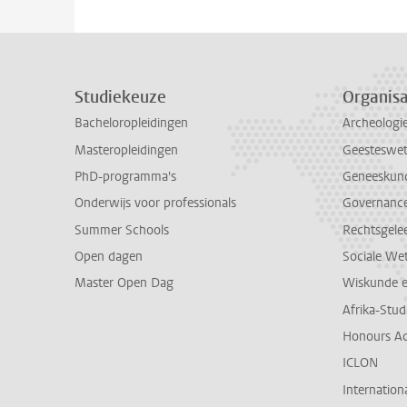
Studiekeuze
Organisa
Bacheloropleidingen
Archeologi
Masteropleidingen
Geesteswe
PhD-programma's
Geneeskun
Onderwijs voor professionals
Governance 
Summer Schools
Rechtsgele
Open dagen
Sociale We
Master Open Dag
Wiskunde 
Afrika-Stu
Honours A
ICLON
Internationa