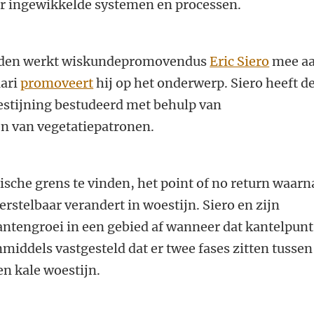
r ingewikkelde systemen en processen.
Leiden werkt wiskundepromovendus
Eric Siero
mee a
uari
promoveert
hij op het onderwerp. Siero heeft d
estijning bestudeerd met behulp van
en van vegetatiepatronen.
tische grens te vinden, het point of no return waarn
stelbaar verandert in woestijn. Siero en zijn
lantengroei in een gebied af wanneer dat kantelpunt
nmiddels vastgesteld dat er twee fases zitten tussen
en kale woestijn.