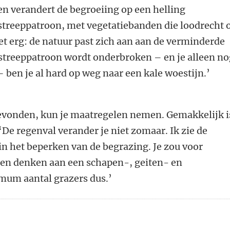
gen verandert de begroeiing op een helling
 streeppatroon, met vegetatiebanden die loodrecht 
iet erg: de natuur past zich aan aan de verminderde
 streeppatroon wordt onderbroken – en je alleen n
 ben je al hard op weg naar een kale woestijn.’
gevonden, kun je maatregelen nemen. Gemakkelijk i
 ‘De regenval verander je niet zomaar. Ik zie de
n het beperken van de begrazing. Je zou voor
en denken aan een schapen-, geiten- en
um aantal grazers dus.’
n
atsApp
 Mastodon