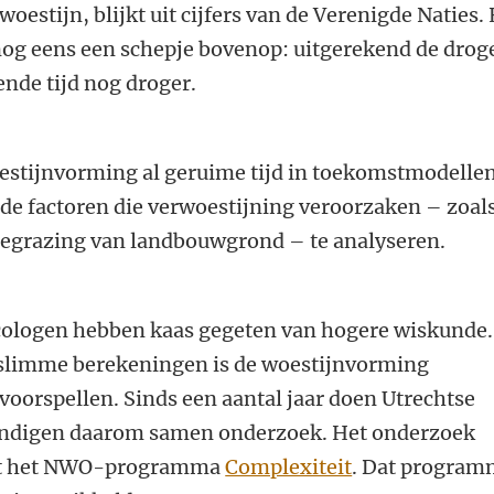
oestijn, blijkt uit cijfers van de Verenigde Naties.
 nog eens een schepje bovenop: uitgerekend de drog
de tijd nog droger.
estijnvorming al geruime tijd in toekomstmodellen
de factoren die verwoestijning veroorzaken – zoal
egrazing van landbouwgrond – te analyseren.
ecologen hebben kaas gegeten van hogere wiskunde.
 slimme berekeningen is de woestijnvorming
 voorspellen. Sinds een aantal jaar doen Utrechtse
undigen daarom samen onderzoek. Het onderzoek
uit het NWO-programma
Complexiteit
. Dat progra