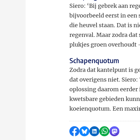
Siero: ‘Bij gebrek aan re
bijvoorbeeld eerst in een
die heuvel staan. Dat is n
regenval. Maar zodra dat
plukjes groen overhoudt –
Schapenquotum
Zodra dat kantelpunt is 
dat overigens niet. Siero:
oplossing daarom eerder i
kwetsbare gebieden kunn
koeienquotum. Een maxim
Delen op Facebook
Delen via Bluesky
Delen op LinkedI
Delen via Wh
Delen via