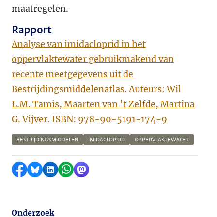
maatregelen.
Rapport
Analyse van imidacloprid in het
oppervlaktewater gebruikmakend van
recente meetgegevens uit de
Bestrijdingsmiddelenatlas. Auteurs: Wil
L.M. Tamis, Maarten van ’t Zelfde, Martina
G. Vijver. ISBN: 978-90-5191-174-9
BESTRIJDINGSMIDDELEN
IMIDACLOPRID
OPPERVLAKTEWATER
Delen op Facebook
Delen via Bluesky
Delen op LinkedIn
Delen via WhatsApp
Delen via Mastodon
Onderzoek