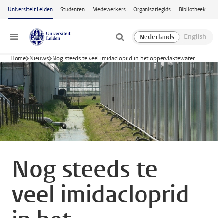
Ga naar hoofdinhoud
Universiteit Leiden
Studenten
Medewerkers
Organisatiegids
Bibliotheek
Menu
Home
Nieuws
Nog steeds te veel imidacloprid in het oppervlaktewater
Nog steeds te
veel imidacloprid