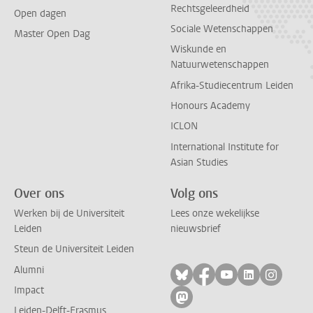
Rechtsgeleerdheid
Open dagen
Sociale Wetenschappen
Master Open Dag
Wiskunde en
Natuurwetenschappen
Afrika-Studiecentrum Leiden
Honours Academy
ICLON
International Institute for
Asian Studies
Over ons
Volg ons
Werken bij de Universiteit
Lees onze wekelijkse
Leiden
nieuwsbrief
Steun de Universiteit Leiden
Alumni
Volg ons op bluesky
Volg ons op facebo
Volg ons op yo
Volg ons op
Volg on
Impact
Volg ons op mastodon
Leiden-Delft-Erasmus