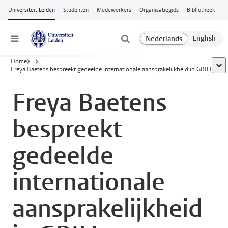
Ga naar hoofdinhoud
Universiteit Leiden
Studenten
Medewerkers
Organisatiegids
Bibliotheek
Menu
Home
...
toon
Freya Baetens bespreekt gedeelde internationale aansprakelijkheid in GRILI
Freya Baetens
bespreekt
gedeelde
internationale
aansprakelijkheid