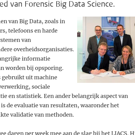
d van Forensic Big Data Science.
en van Big Data, zoals in
s, telefoons en harde
systemen van
dere overheidsorganisaties.
langrijke informatie
n worden bij opsporing.
 gebruikt uit machine
lverwerking, sociale
ie en statistiek. Een ander belangrijk aspect van
 is de evaluatie van resultaten, waaronder het
ikte validatie van methoden.
e dagen per week mee aan de slag bij het LIACS. H