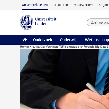
Ga naar hoofdinhoud
Universiteit Leiden
Studenten
Medewerkers
Organi
Zoek op on
Zoekterm
Onderzoek
Onderwijs
Wetenschapp
Home
Nieuws
Cor Veenman (NFI) onderzoeker Forensic Big Data Sc