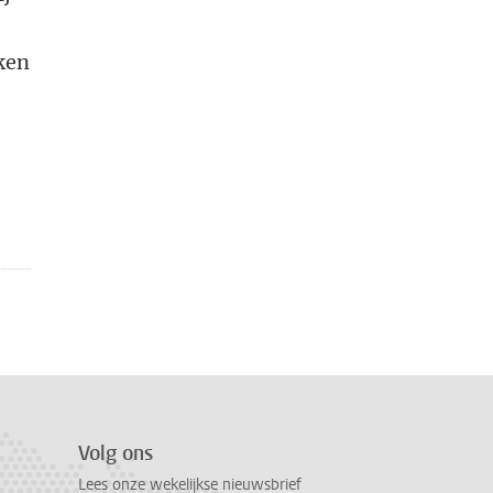
ken
n
Volg ons
Lees onze wekelijkse nieuwsbrief