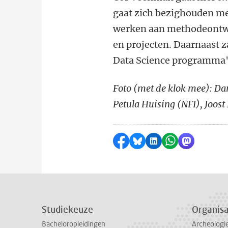
gaat zich bezighouden met
werken aan methodeontwi
en projecten. Daarnaast 
Data Science programma'
Foto (met de klok mee): D
Petula Huising (NFI), Joost
Delen op Facebook
Delen via Bluesky
Delen op LinkedI
Delen via Wh
Delen via
Studiekeuze
Organisa
Bacheloropleidingen
Archeologi