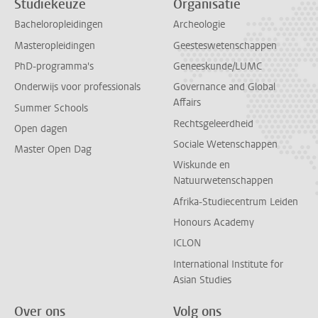
Studiekeuze
Organisatie
Bacheloropleidingen
Archeologie
Masteropleidingen
Geesteswetenschappen
PhD-programma's
Geneeskunde/LUMC
Onderwijs voor professionals
Governance and Global
Affairs
Summer Schools
Rechtsgeleerdheid
Open dagen
Sociale Wetenschappen
Master Open Dag
Wiskunde en
Natuurwetenschappen
Afrika-Studiecentrum Leiden
Honours Academy
ICLON
International Institute for
Asian Studies
Over ons
Volg ons