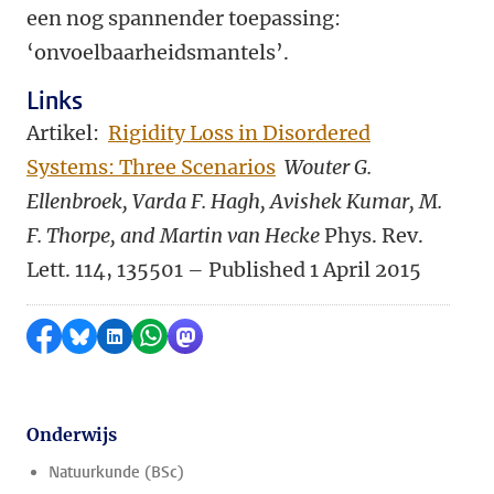
een nog spannender toepassing:
‘onvoelbaarheidsmantels’.
Links
Artikel:
Rigidity Loss in Disordered
Systems: Three Scenarios
Wouter G.
Ellenbroek, Varda F. Hagh, Avishek Kumar, M.
F. Thorpe, and Martin van Hecke
Phys. Rev.
Lett. 114, 135501 – Published 1 April 2015
Delen op Facebook
Delen via Bluesky
Delen op LinkedIn
Delen via WhatsApp
Delen via Mastodon
Onderwijs
Natuurkunde (BSc)