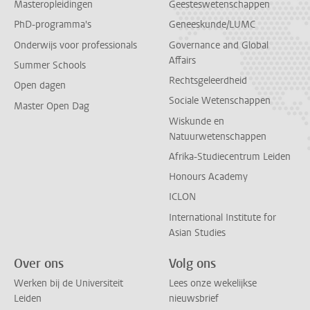
Masteropleidingen
Geesteswetenschappen
PhD-programma's
Geneeskunde/LUMC
Onderwijs voor professionals
Governance and Global
Affairs
Summer Schools
Rechtsgeleerdheid
Open dagen
Sociale Wetenschappen
Master Open Dag
Wiskunde en
Natuurwetenschappen
Afrika-Studiecentrum Leiden
Honours Academy
ICLON
International Institute for
Asian Studies
Over ons
Volg ons
Werken bij de Universiteit
Lees onze wekelijkse
Leiden
nieuwsbrief