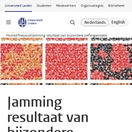
Ga naar hoofdinhoud
Universiteit Leiden
Studenten
Medewerkers
Organisatiegids
Bibliotheek
Menu
Home
Nieuws
Jamming resultaat van bijzondere zelforganisatie
Jamming
resultaat van