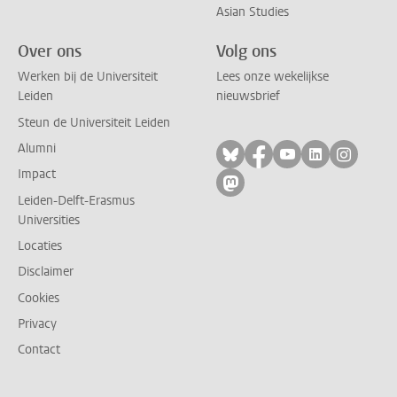
Asian Studies
Over ons
Volg ons
Werken bij de Universiteit
Lees onze wekelijkse
Leiden
nieuwsbrief
Steun de Universiteit Leiden
Alumni
Volg ons op bluesky
Volg ons op facebo
Volg ons op yo
Volg ons op
Volg on
Impact
Volg ons op mastodon
Leiden-Delft-Erasmus
Universities
Locaties
Disclaimer
Cookies
Privacy
Contact