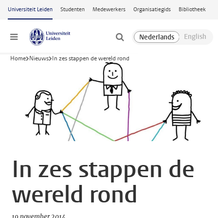
Ga naar hoofdinhoud
Universiteit Leiden
Studenten
Medewerkers
Organisatiegids
Bibliotheek
Menu
Home
Nieuws
In zes stappen de wereld rond
In zes stappen de
wereld rond
19 november 2014