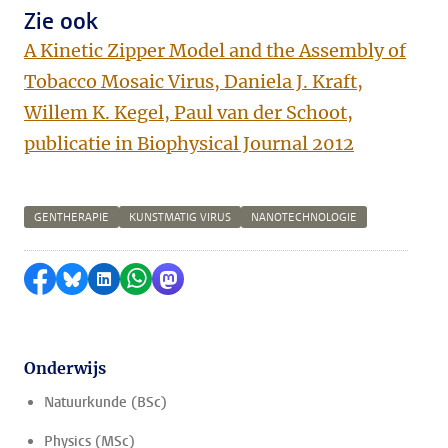
Zie ook
A Kinetic Zipper Model and the Assembly of
Tobacco Mosaic Virus, Daniela J. Kraft,
Willem K. Kegel, Paul van der Schoot,
publicatie in Biophysical Journal 2012
GENTHERAPIE
KUNSTMATIG VIRUS
NANOTECHNOLOGIE
Delen op Facebook
Delen via Bluesky
Delen op LinkedIn
Delen via WhatsApp
Delen via Mastodon
Onderwijs
Natuurkunde (BSc)
Physics (MSc)