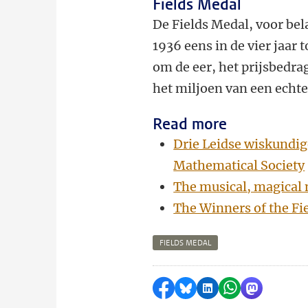
Fields Medal
De Fields Medal, voor be
1936 eens in de vier jaar
om de eer, het prijsbedra
het miljoen van een echte
Read more
Drie Leidse wiskundi
Mathematical Society
The musical, magical 
The Winners of the Fi
FIELDS MEDAL
Delen op Facebook
Delen via Bluesky
Delen op LinkedI
Delen via Wh
Delen via