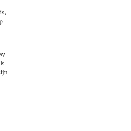
is,
op
ay
nk
ijn