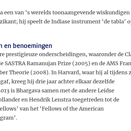
va een van ‘s werelds toonaangevende wiskundigen 
zikant; hij speelt de Indiase instrument ‘de tabla’ 
n en benoemingen
re prestigieuze onderscheidingen, waaronder de Cl
de SASTRA Ramanujan Prize (2005) en de AMS Fra
er Theorie (2008). In Harvard, waar hij al tijdens z
af, kreeg hij drie jaar achter elkaar dezelfde
 2013 is Bhargava samen met de andere Leidse
llander en Hendrik Lenstra toegetreden tot de
ellows’ van het ‘Fellows of the American
ogram’.