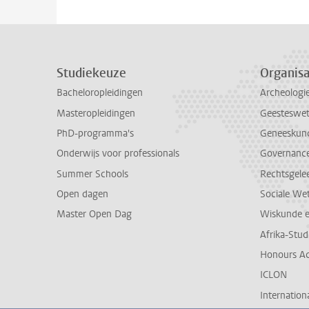
Studiekeuze
Organisa
Bacheloropleidingen
Archeologi
Masteropleidingen
Geesteswe
PhD-programma's
Geneeskun
Onderwijs voor professionals
Governance 
Summer Schools
Rechtsgele
Open dagen
Sociale We
Master Open Dag
Wiskunde 
Afrika-Stu
Honours A
ICLON
Internationa