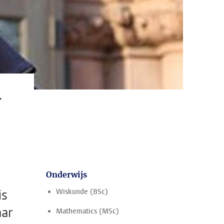
r
Onderwijs
is
Wiskunde (BSc)
aar
Mathematics (MSc)