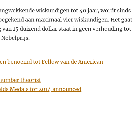
langwekkende wiskundigen tot 40 jaar, wordt sinds
 toegekend aan maximaal vier wiskundigen. Het gaa
g van 15 duizend dollar staat in geen verhouding tot
 Nobelprijs.
gen benoemd tot Fellow van de American
number theorist
elds Medals for 2014 announced
n
atsApp
 Mastodon