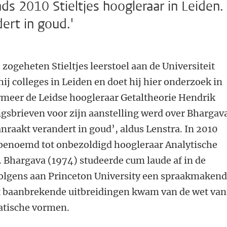
nds 2010 Stieltjes hoogleraar in Leiden.
dert in goud.'
zogeheten Stieltjes leerstoel aan de Universiteit
ij colleges in Leiden en doet hij hier onderzoek in
eer de Leidse hoogleraar Getaltheorie Hendrik
ngsbrieven voor zijn aanstelling werd over Bhargav
anraakt verandert in goud’, aldus Lenstra. In 2010
benoemd tot onbezoldigd hoogleraar Analytische
. Bhargava (1974) studeerde cum laude af in de
olgens aan Princeton University een spraakmaken
tot baanbrekende uitbreidingen kwam van de wet van
atische vormen.