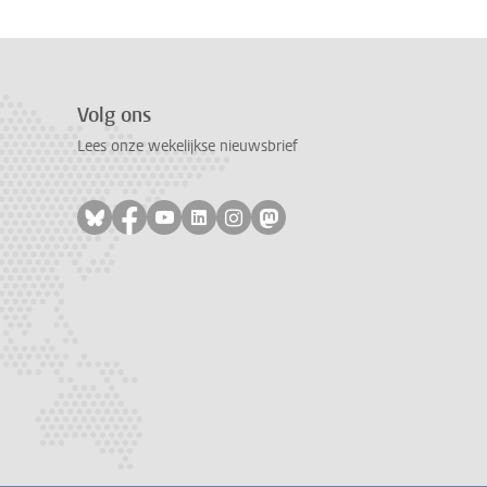
Volg ons
Lees onze wekelijkse nieuwsbrief
Volg ons op bluesky
Volg ons op facebook
Volg ons op youtube
Volg ons op linkedin
Volg ons op instagram
Volg ons op mastodon