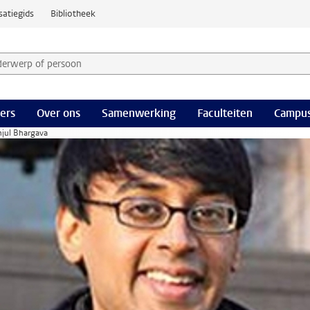
satiegids
Bibliotheek
derwerp of persoon en selecteer categorie
ers
Over ons
Samenwerking
Faculteiten
Campus
njul Bhargava