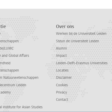
tie
Over ons
e
Werken bij de Universiteit Leiden
tenschappen
Steun de Universiteit Leiden
de/LUMC
Alumni
and Global Affairs
Impact
erdheid
Leiden-Delft-Erasmus Universities
tenschappen
Locaties
en Natuurwetenschappen
Disclaimer
diecentrum Leiden
Cookies
cademy
Privacy
Contact
l Institute for Asian Studies