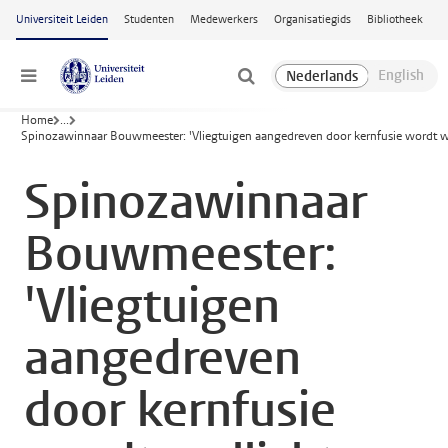
Ga naar hoofdinhoud
Universiteit Leiden
Studenten
Medewerkers
Organisatiegids
Bibliotheek
Menu
Home
...
Spinozawinnaar Bouwmeester: 'Vliegtuigen aangedreven door kernfusie wordt we
Spinozawinnaar
Bouwmeester:
'Vliegtuigen
aangedreven
door kernfusie