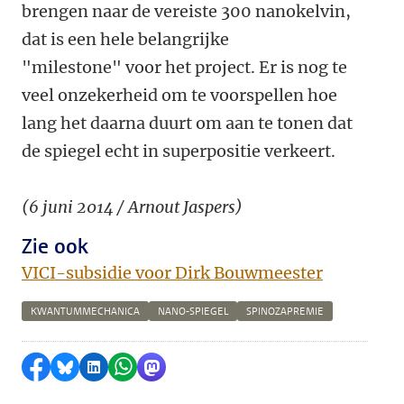
brengen naar de vereiste 300 nanokelvin,
dat is een hele belangrijke
"milestone" voor het project. Er is nog te
veel onzekerheid om te voorspellen hoe
lang het daarna duurt om aan te tonen dat
de spiegel echt in superpositie verkeert.
(6 juni 2014 / Arnout Jaspers)
Zie ook
VICI-subsidie voor Dirk Bouwmeester
KWANTUMMECHANICA
NANO-SPIEGEL
SPINOZAPREMIE
Delen op Facebook
Delen via Bluesky
Delen op LinkedIn
Delen via WhatsApp
Delen via Mastodon