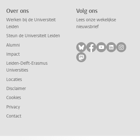
Over ons
Volg ons
Werken bij de Universiteit
Lees onze wekelijkse
Leiden
nieuwsbrief
Steun de Universiteit Leiden
Alumni
Volg ons op bluesky
Volg ons op facebo
Volg ons op yo
Volg ons op
Volg on
Impact
Volg ons op mastodon
Leiden-Delft-Erasmus
Universities
Locaties
Disclaimer
Cookies
Privacy
Contact