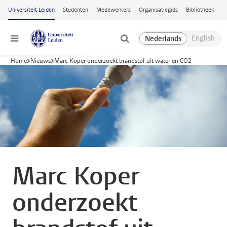
Ga naar hoofdinhoud
Universiteit Leiden
Studenten
Medewerkers
Organisatiegids
Bibliotheek
Menu
Home
Nieuws
Marc Koper onderzoekt brandstof uit water en CO2
Marc Koper
onderzoekt