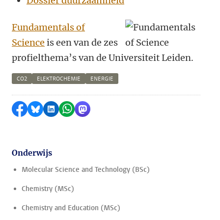
Dossier duurzaamheid
Fundamentals of
Science
is een van de zes
profielthema’s van de Universiteit Leiden.
CO2
ELEKTROCHEMIE
ENERGIE
Delen op Facebook
Delen via Bluesky
Delen op LinkedIn
Delen via WhatsApp
Delen via Mastodon
Onderwijs
Molecular Science and Technology (BSc)
Chemistry (MSc)
Chemistry and Education (MSc)