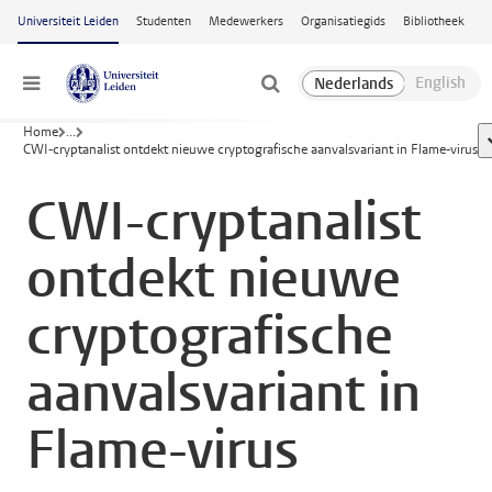
Ga naar hoofdinhoud
Universiteit Leiden
Studenten
Medewerkers
Organisatiegids
Bibliotheek
Menu
Home
...
CWI-cryptanalist ontdekt nieuwe cryptografische aanvalsvariant in Flame-virus
CWI-cryptanalist
ontdekt nieuwe
cryptografische
aanvalsvariant in
Flame-virus