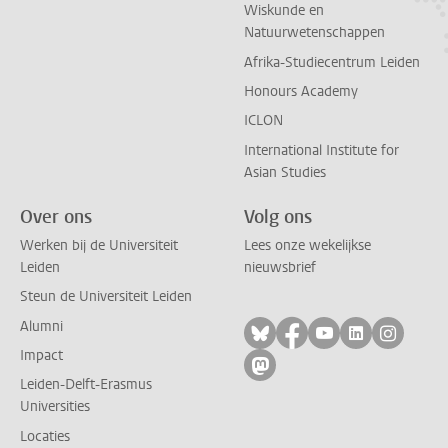
Wiskunde en
Natuurwetenschappen
Afrika-Studiecentrum Leiden
Honours Academy
ICLON
International Institute for
Asian Studies
Over ons
Volg ons
Werken bij de Universiteit
Lees onze wekelijkse
Leiden
nieuwsbrief
Steun de Universiteit Leiden
Alumni
Volg ons op bluesky
Volg ons op facebo
Volg ons op yo
Volg ons op
Volg on
Impact
Volg ons op mastodon
Leiden-Delft-Erasmus
Universities
Locaties