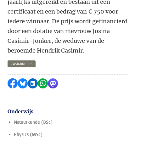
jaarlijks uitgereikt en bestaan uit een
certificaat en een bedrag van € 750 voor
iedere winnaar. De prijs wordt gefinancierd
door een dotatie van mevrouw Josina
Casimir-Jonker, de weduwe van de
beroemde Hendrik Casimir.
CASIMIRPRIJS
Delen op Facebook
Delen via Bluesky
Delen op LinkedIn
Delen via WhatsApp
Delen via Mastodon
Onderwijs
Natuurkunde (BSc)
Physics (MSc)