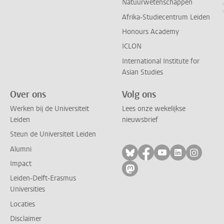
Natuurwetenschappen
Afrika-Studiecentrum Leiden
Honours Academy
ICLON
International Institute for
Asian Studies
Over ons
Volg ons
Werken bij de Universiteit
Lees onze wekelijkse
Leiden
nieuwsbrief
Steun de Universiteit Leiden
Alumni
Volg ons op bluesky
Volg ons op facebo
Volg ons op yo
Volg ons op
Volg on
Impact
Volg ons op mastodon
Leiden-Delft-Erasmus
Universities
Locaties
Disclaimer