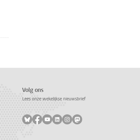
Volg ons
Lees onze wekelijkse nieuwsbrief
Volg ons op bluesky
Volg ons op facebook
Volg ons op youtube
Volg ons op linkedin
Volg ons op instagram
Volg ons op mastodon