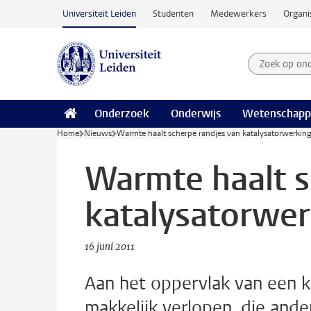
Ga naar hoofdinhoud
Universiteit Leiden
Studenten
Medewerkers
Organi
Zoek op on
Zoekterm
Onderzoek
Onderwijs
Wetenschapp
Home
Nieuws
Warmte haalt scherpe randjes van katalysatorwerkin
Warmte haalt s
katalysatorwer
16 juni 2011
Aan het oppervlak van een k
makkelijk verlopen, die ande