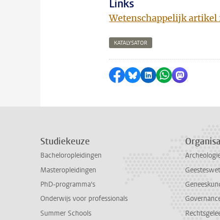
Links
Wetenschappelijk artike
KATALYSATOR
Delen op Facebook
Delen via Bluesky
Delen op LinkedI
Delen via Wh
Delen via
Studiekeuze
Organisa
Bacheloropleidingen
Archeologi
Masteropleidingen
Geesteswe
PhD-programma's
Geneeskun
Onderwijs voor professionals
Governance 
Summer Schools
Rechtsgele