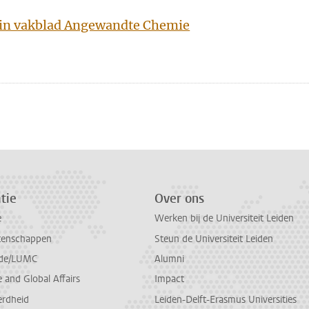
l in vakblad Angewandte Chemie
n
atsApp
 Mastodon
tie
Over ons
e
Werken bij de Universiteit Leiden
tenschappen
Steun de Universiteit Leiden
de/LUMC
Alumni
and Global Affairs
Impact
erdheid
Leiden-Delft-Erasmus Universities