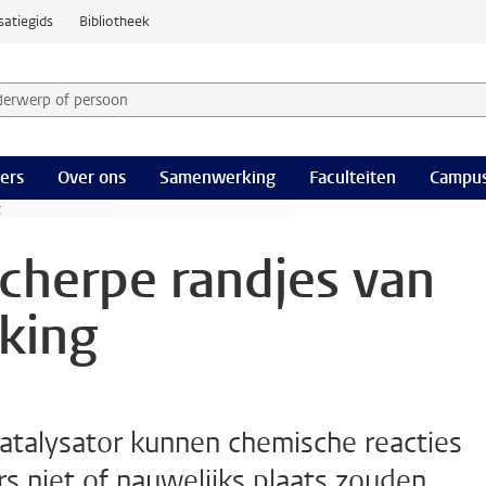
satiegids
Bibliotheek
derwerp of persoon en selecteer categorie
ers
Over ons
Samenwerking
Faculteiten
Campus
g
cherpe randjes van
king
atalysator kunnen chemische reacties
rs niet of nauwelijks plaats zouden