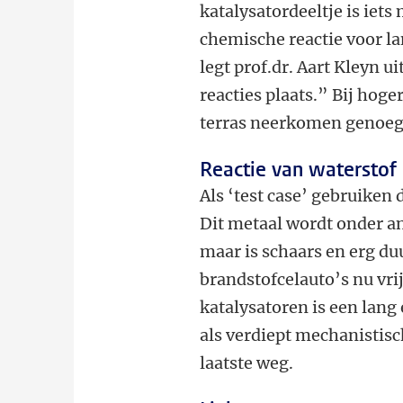
katalysatordeeltje is iet
chemische reactie voor l
legt prof.dr. Aart Kleyn u
reacties plaats.” Bij hoge
terras neerkomen genoeg 
Reactie van waterstof 
Als ‘test case’ gebruiken 
Dit metaal wordt onder an
maar is schaars en erg du
brandstofcelauto’s nu vri
katalysatoren is een lang
als verdiept mechanistisch
laatste weg.