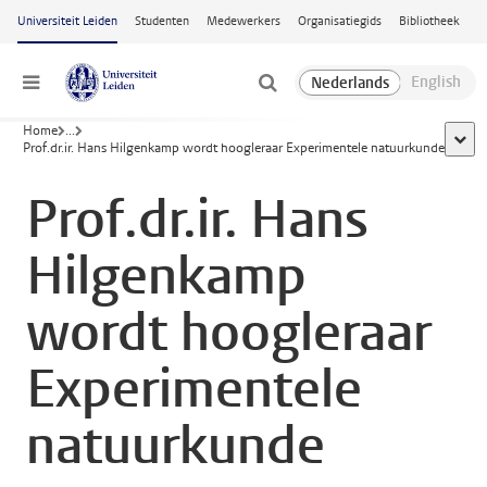
Ga naar hoofdinhoud
Universiteit Leiden
Studenten
Medewerkers
Organisatiegids
Bibliotheek
Menu
Home
...
toon 
Prof.dr.ir. Hans Hilgenkamp wordt hoogleraar Experimentele natuurkunde
Prof.dr.ir. Hans
Hilgenkamp
wordt hoogleraar
Experimentele
natuurkunde