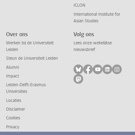
ICLON
International Institute for
Asian Studies
Over ons
Volg ons
Werken bij de Universiteit
Lees onze wekelijkse
Leiden
nieuwsbrief
Steun de Universiteit Leiden
Alumni
Volg ons op bluesky
Volg ons op facebo
Volg ons op yo
Volg ons op
Volg on
Impact
Volg ons op mastodon
Leiden-Delft-Erasmus
Universities
Locaties
Disclaimer
Cookies
Privacy