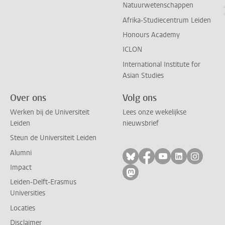
Natuurwetenschappen
Afrika-Studiecentrum Leiden
Honours Academy
ICLON
International Institute for
Asian Studies
Over ons
Volg ons
Werken bij de Universiteit
Lees onze wekelijkse
Leiden
nieuwsbrief
Steun de Universiteit Leiden
Alumni
Volg ons op bluesky
Volg ons op facebo
Volg ons op yo
Volg ons op
Volg on
Impact
Volg ons op mastodon
Leiden-Delft-Erasmus
Universities
Locaties
Disclaimer