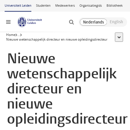
Ga naar hoofdinhoud
Universiteit Leiden
Studenten
Medewerkers
Organisatiegids
Bibliotheek
Menu
Home
...
toon all
Nieuwe wetenschappelijk directeur en nieuwe opleidingsdirecteur
Nieuwe
wetenschappelijk
directeur en
nieuwe
opleidingsdirecteur