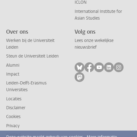
ICLON
International Institute for
Asian Studies
Over ons
Volg ons
Werken bij de Universiteit
Lees onze wekelijkse
Leiden
nieuwsbrief
Steun de Universiteit Leiden
Alumni
Volg ons op bluesky
Volg ons op facebo
Volg ons op yo
Volg ons op
Volg on
Impact
Volg ons op mastodon
Leiden-Delft-Erasmus
Universities
Locaties
Disclaimer
Cookies
Privacy
Contact