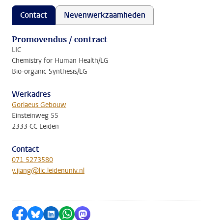
Contact
Nevenwerkzaamheden
Promovendus / contract
LIC
Chemistry for Human Health/LG
Bio-organic Synthesis/LG
Werkadres
Gorlaeus Gebouw
Einsteinweg 55
2333 CC Leiden
Contact
071 5273580
y.jiang@lic.leidenuniv.nl
Delen op Facebook
Delen via Bluesky
Delen op LinkedIn
Delen via WhatsApp
Delen via Mastodon