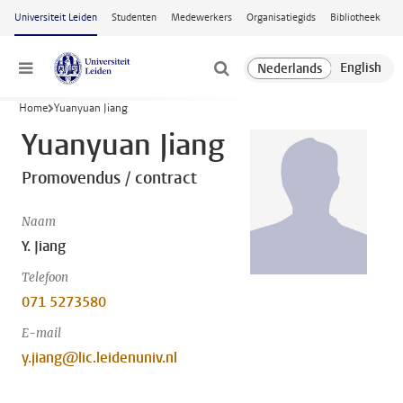
Ga naar hoofdinhoud
Universiteit Leiden
Studenten
Medewerkers
Organisatiegids
Bibliotheek
Menu
Home
Yuanyuan Jiang
Yuanyuan Jiang
Promovendus / contract
Naam
Y. Jiang
Telefoon
071 5273580
E-mail
y.jiang@lic.leidenuniv.nl