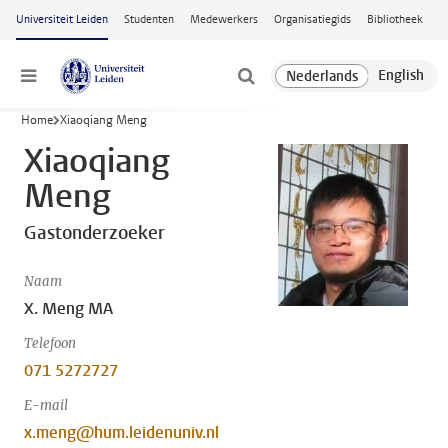
Ga naar hoofdinhoud
Universiteit Leiden
Studenten
Medewerkers
Organisatiegids
Bibliotheek
Menu
Home
Xiaoqiang Meng
Xiaoqiang
Meng
Gastonderzoeker
Naam
X. Meng MA
Telefoon
071 5272727
E-mail
x.meng@hum.leidenuniv.nl