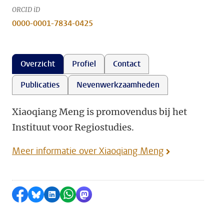
ORCID iD
0000-0001-7834-0425
Overzicht
Profiel
Contact
Publicaties
Nevenwerkzaamheden
Xiaoqiang Meng is promovendus bij het
Instituut voor Regiostudies.
Meer informatie over Xiaoqiang Meng
Delen op Facebook
Delen via Bluesky
Delen op LinkedIn
Delen via WhatsApp
Delen via Mastodon