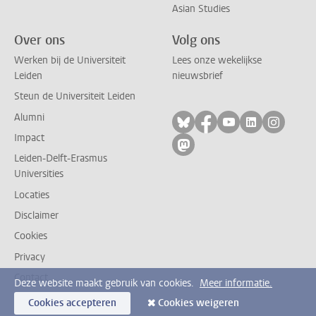
Asian Studies
Over ons
Volg ons
Werken bij de Universiteit
Lees onze wekelijkse
Leiden
nieuwsbrief
Steun de Universiteit Leiden
Alumni
Volg ons op bluesky
Volg ons op facebo
Volg ons op yo
Volg ons op
Volg on
Impact
Volg ons op mastodon
Leiden-Delft-Erasmus
Universities
Locaties
Disclaimer
Cookies
Privacy
Contact
Deze website maakt gebruik van cookies.
Meer informatie.
Cookies accepteren
Cookies weigeren