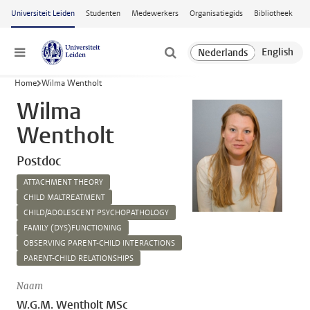
Ga naar hoofdinhoud
Universiteit Leiden
Studenten
Medewerkers
Organisatiegids
Bibliotheek
Menu
Home
Wilma Wentholt
Wilma
Wentholt
Postdoc
ATTACHMENT THEORY
CHILD MALTREATMENT
CHILD/ADOLESCENT PSYCHOPATHOLOGY
FAMILY (DYS)FUNCTIONING
OBSERVING PARENT-CHILD INTERACTIONS
PARENT-CHILD RELATIONSHIPS
Naam
W.G.M. Wentholt MSc