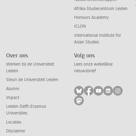
Afrika-Studiecentrum Leiden
Honours Academy
ICLON
International Institute for
Asian Studies
Over ons
Volg ons
Werken bij de Universiteit
Lees onze wekelijkse
Leiden
nieuwsbrief
Steun de Universiteit Leiden
Alumni
Volg ons op bluesky
Volg ons op facebo
Volg ons op yo
Volg ons op
Volg on
Impact
Volg ons op mastodon
Leiden-Delft-Erasmus
Universities
Locaties
Disclaimer