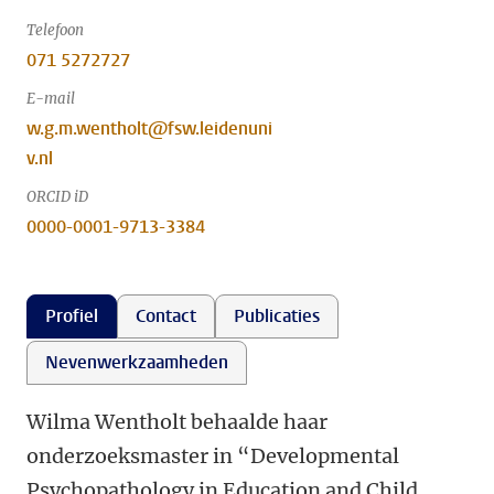
Telefoon
071 5272727
E-mail
w.g.m.wentholt@fsw.leidenuni
v.nl
ORCID iD
0000-0001-9713-3384
Profiel
Contact
Publicaties
Nevenwerkzaamheden
Wilma Wentholt behaalde haar
onderzoeksmaster in “Developmental
Psychopathology in Education and Child