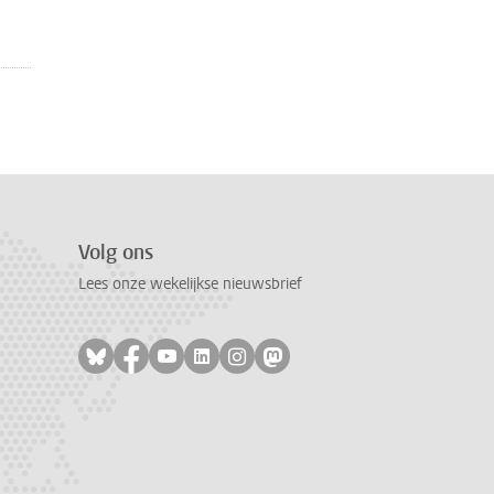
Volg ons
Lees onze wekelijkse nieuwsbrief
Volg ons op bluesky
Volg ons op facebook
Volg ons op youtube
Volg ons op linkedin
Volg ons op instagram
Volg ons op mastodon