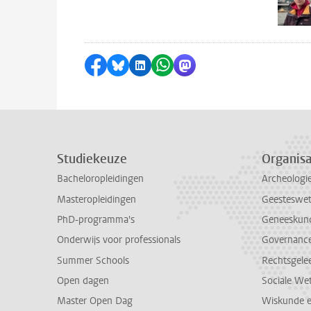
Delen op Facebook
Delen via Bluesky
Delen op LinkedIn
Delen via WhatsApp
Delen via Mastodon
Studiekeuze
Organisa
Bacheloropleidingen
Archeologi
Masteropleidingen
Geesteswe
PhD-programma's
Geneeskun
Onderwijs voor professionals
Governance 
Summer Schools
Rechtsgele
Open dagen
Sociale We
Master Open Dag
Wiskunde 