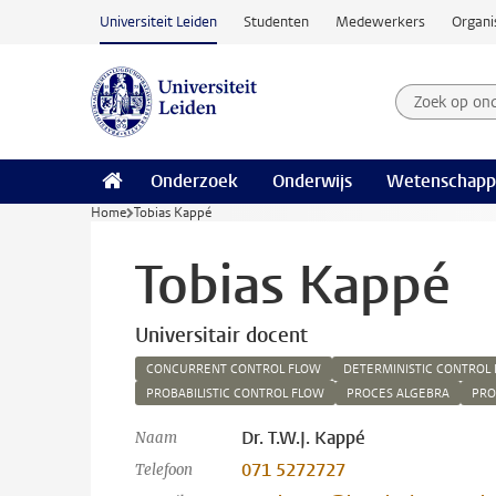
Ga naar hoofdinhoud
Universiteit Leiden
Studenten
Medewerkers
Organi
Zoek op on
Zoekterm
Onderzoek
Onderwijs
Wetenschapp
Home
Tobias Kappé
Tobias Kappé
Universitair docent
CONCURRENT CONTROL FLOW
DETERMINISTIC CONTROL
PROBABILISTIC CONTROL FLOW
PROCES ALGEBRA
PRO
Dr. T.W.J. Kappé
Naam
071 5272727
Telefoon