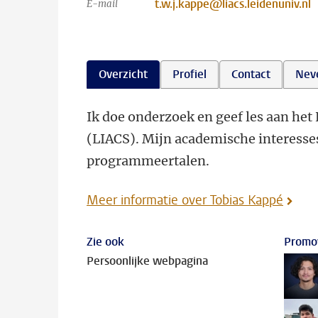
t.w.j.kappe@liacs.leidenuniv.nl
E-mail
Overzicht
Profiel
Contact
Nev
Ik doe onderzoek en geef les aan het
(LIACS). Mijn academische interesses
programmeertalen.
Meer informatie over Tobias Kappé
Zie ook
Promo
Persoonlijke webpagina