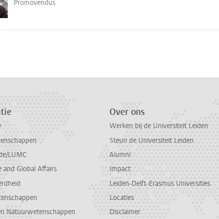
Promovendus
tie
Over ons
e
Werken bij de Universiteit Leiden
tenschappen
Steun de Universiteit Leiden
de/LUMC
Alumni
and Global Affairs
Impact
erdheid
Leiden-Delft-Erasmus Universities
tenschappen
Locaties
en Natuurwetenschappen
Disclaimer