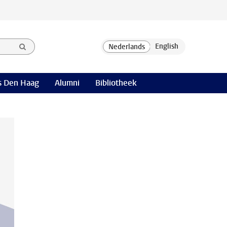
 Den Haag
Alumni
Bibliotheek