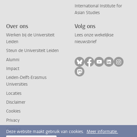
International Institute for
Asian Studies
Over ons
Volg ons
Werken bij de Universiteit
Lees onze wekelijkse
Leiden
nieuwsbrief
Steun de Universiteit Leiden
Alumni
Volg ons op bluesky
Volg ons op facebo
Volg ons op yo
Volg ons op
Volg on
Impact
Volg ons op mastodon
Leiden-Delft-Erasmus
Universities
Locaties
Disclaimer
Cookies
Privacy
Contact
Deze website maakt gebruik van cookies.
Meer informatie.