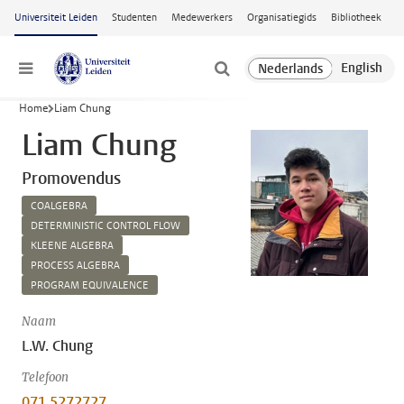
Ga naar hoofdinhoud
Universiteit Leiden
Studenten
Medewerkers
Organisatiegids
Bibliotheek
Menu
Home
Liam Chung
Liam Chung
Promovendus
COALGEBRA
DETERMINISTIC CONTROL FLOW
KLEENE ALGEBRA
PROCESS ALGEBRA
PROGRAM EQUIVALENCE
Naam
L.W. Chung
Telefoon
071 5272727