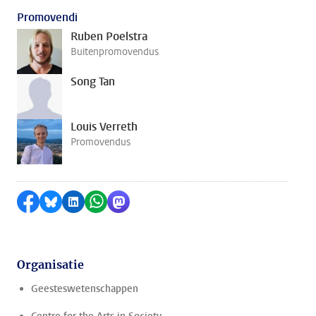
Promovendi
Ruben Poelstra
Buitenpromovendus
Song Tan
Louis Verreth
Promovendus
Delen op Facebook
Delen via Bluesky
Delen op LinkedIn
Delen via WhatsApp
Delen via Mastodon
Organisatie
Geesteswetenschappen