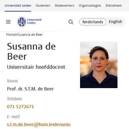
Ga naar hoofdinhoud
Universiteit Leiden
Studenten
Medewerkers
Organisatiegids
Bibliotheek
Menu
Home
Susanna de Beer
Susanna de
Beer
Universitair hoofddocent
Naam
Prof. dr. S.T.M. de Beer
Telefoon
071 5272671
E-mail
s.t.m.de.beer@hum.leidenuniv.