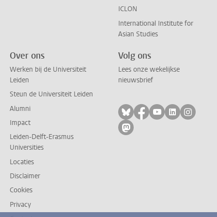
ICLON
International Institute for
Asian Studies
Over ons
Volg ons
Werken bij de Universiteit
Lees onze wekelijkse
Leiden
nieuwsbrief
Steun de Universiteit Leiden
Alumni
Volg ons op bluesky
Volg ons op facebo
Volg ons op yo
Volg ons op
Volg on
Impact
Volg ons op mastodon
Leiden-Delft-Erasmus
Universities
Locaties
Disclaimer
Cookies
Privacy