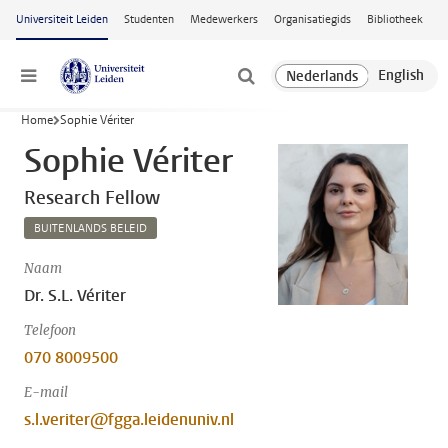
Ga naar hoofdinhoud
Universiteit Leiden
Studenten
Medewerkers
Organisatiegids
Bibliotheek
Menu
Home
Sophie Vériter
Sophie Vériter
Research Fellow
BUITENLANDS BELEID
Naam
Dr. S.L. Vériter
Telefoon
070 8009500
E-mail
s.l.veriter@fgga.leidenuniv.nl