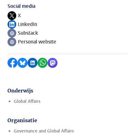
Social media
X
Volg ons op
LinkedIn
Volg ons op
Substack
Volg ons op
Personal website
Volg ons op
Delen op Facebook
Delen via Bluesky
Delen op LinkedIn
Delen via WhatsApp
Delen via Mastodon
Onderwijs
Global Affairs
Organisatie
Governance and Global Affairs