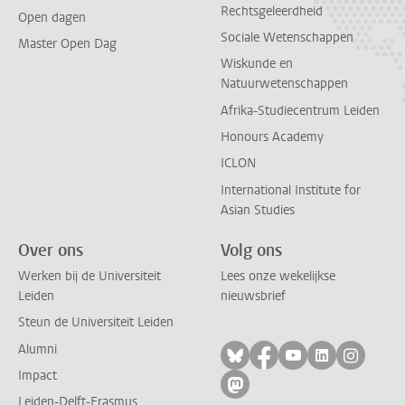
Rechtsgeleerdheid
Open dagen
Sociale Wetenschappen
Master Open Dag
Wiskunde en
Natuurwetenschappen
Afrika-Studiecentrum Leiden
Honours Academy
ICLON
International Institute for
Asian Studies
Over ons
Volg ons
Werken bij de Universiteit
Lees onze wekelijkse
Leiden
nieuwsbrief
Steun de Universiteit Leiden
Alumni
Volg ons op bluesky
Volg ons op facebo
Volg ons op yo
Volg ons op
Volg on
Impact
Volg ons op mastodon
Leiden-Delft-Erasmus