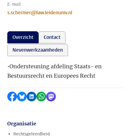
E-mail
s.schermer@law.leidenuniv.nl
Overzicht
Contact
Nevenwerkzaamheden
•Ondersteuning afdeling Staats- en
Bestuursrecht en Europees Recht
Delen op Facebook
Delen via Bluesky
Delen op LinkedIn
Delen via WhatsApp
Delen via Mastodon
Organisatie
Rechtsgeleerdheid