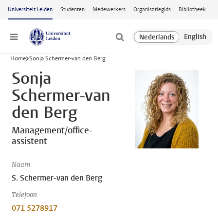
Ga naar hoofdinhoud
Universiteit Leiden
Studenten
Medewerkers
Organisatiegids
Bibliotheek
Menu
Home
Sonja Schermer-van den Berg
Sonja
Schermer-van
den Berg
Management/office-
assistent
Naam
S. Schermer-van den Berg
Telefoon
071 5278917