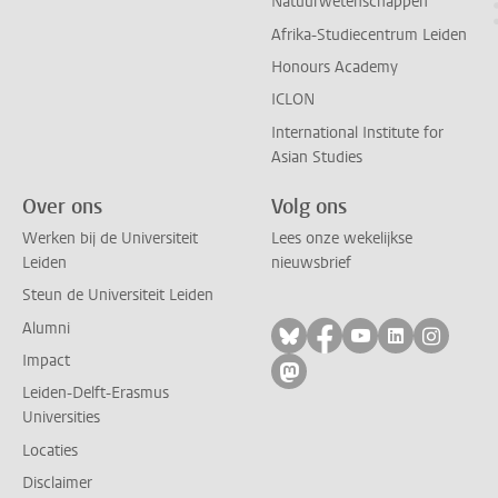
Natuurwetenschappen
Afrika-Studiecentrum Leiden
Honours Academy
ICLON
International Institute for
Asian Studies
Over ons
Volg ons
Werken bij de Universiteit
Lees onze wekelijkse
Leiden
nieuwsbrief
Steun de Universiteit Leiden
Alumni
Volg ons op bluesky
Volg ons op facebo
Volg ons op yo
Volg ons op
Volg on
Impact
Volg ons op mastodon
Leiden-Delft-Erasmus
Universities
Locaties
Disclaimer