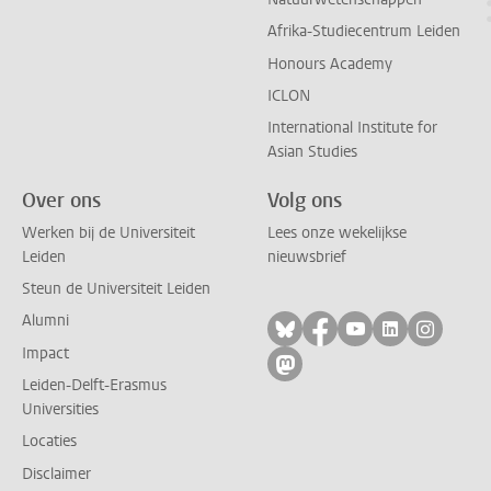
Afrika-Studiecentrum Leiden
Honours Academy
ICLON
International Institute for
Asian Studies
Over ons
Volg ons
Werken bij de Universiteit
Lees onze wekelijkse
Leiden
nieuwsbrief
Steun de Universiteit Leiden
Alumni
Volg ons op bluesky
Volg ons op facebo
Volg ons op yo
Volg ons op
Volg on
Impact
Volg ons op mastodon
Leiden-Delft-Erasmus
Universities
Locaties
Disclaimer