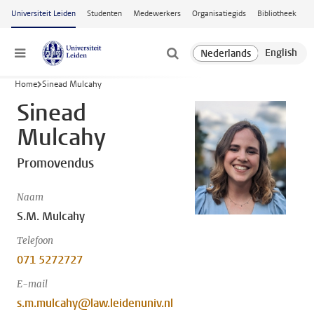
Ga naar hoofdinhoud
Universiteit Leiden
Studenten
Medewerkers
Organisatiegids
Bibliotheek
Menu
Home
Sinead Mulcahy
Sinead
Mulcahy
Promovendus
Naam
S.M. Mulcahy
Telefoon
071 5272727
E-mail
s.m.mulcahy@law.leidenuniv.nl