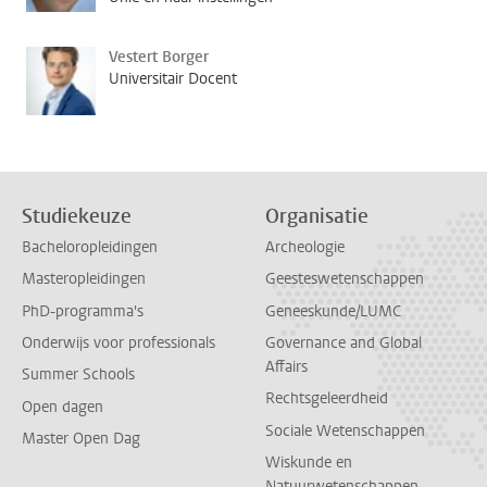
Vestert Borger
Universitair Docent
Studiekeuze
Organisatie
Bacheloropleidingen
Archeologie
Masteropleidingen
Geesteswetenschappen
PhD-programma's
Geneeskunde/LUMC
Onderwijs voor professionals
Governance and Global
Affairs
Summer Schools
Rechtsgeleerdheid
Open dagen
Sociale Wetenschappen
Master Open Dag
Wiskunde en
Natuurwetenschappen