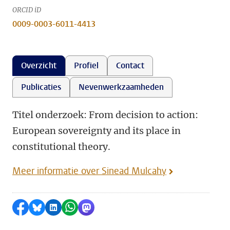
ORCID iD
0009-0003-6011-4413
Overzicht
Profiel
Contact
Publicaties
Nevenwerkzaamheden
Titel onderzoek: From decision to action:
European sovereignty and its place in
constitutional theory.
Meer informatie over Sinead Mulcahy
Delen op Facebook
Delen via Bluesky
Delen op LinkedIn
Delen via WhatsApp
Delen via Mastodon