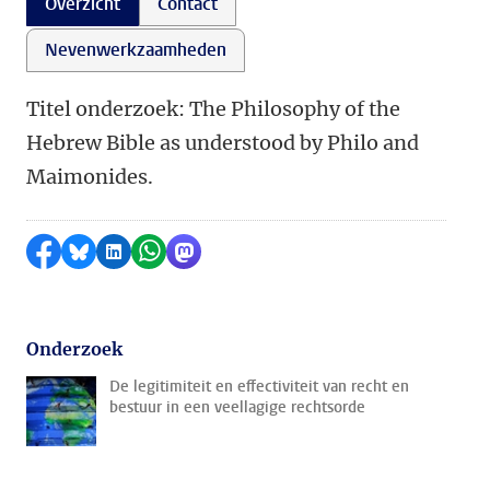
Overzicht
Contact
Nevenwerkzaamheden
Titel onderzoek: The Philosophy of the
Hebrew Bible as understood by Philo and
Maimonides.
Delen op Facebook
Delen via Bluesky
Delen op LinkedIn
Delen via WhatsApp
Delen via Mastodon
Onderzoek
De legitimiteit en effectiviteit van recht en
bestuur in een veellagige rechtsorde