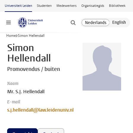
Ga naar hoofdinhoud
Universiteit Leiden
Studenten
Medewerkers
Organisatiegids
Bibliotheek
Menu
Home
Simon Hellendall
Simon
Hellendall
Promovendus / buiten
Naam
Mr. S.J. Hellendall
E-mail
s.j.hellendall@law.leidenuniv.nl