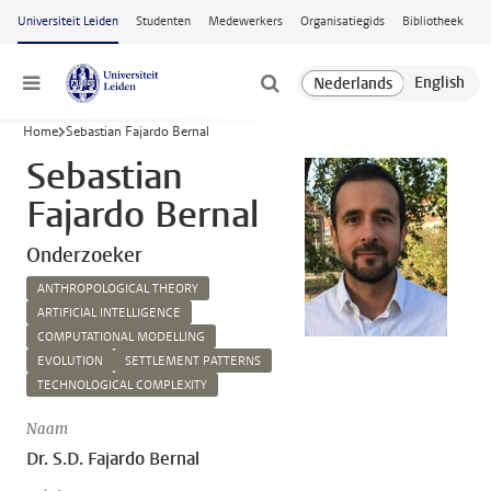
Ga naar hoofdinhoud
Universiteit Leiden
Studenten
Medewerkers
Organisatiegids
Bibliotheek
Menu
Home
Sebastian Fajardo Bernal
Sebastian
Fajardo Bernal
Onderzoeker
ANTHROPOLOGICAL THEORY
ARTIFICIAL INTELLIGENCE
COMPUTATIONAL MODELLING
EVOLUTION
SETTLEMENT PATTERNS
TECHNOLOGICAL COMPLEXITY
Naam
Dr. S.D. Fajardo Bernal