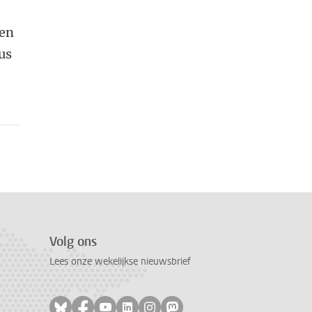
een
us
Volg ons
Lees onze wekelijkse nieuwsbrief
Volg ons op bluesky
Volg ons op facebook
Volg ons op youtube
Volg ons op linkedin
Volg ons op instagram
Volg ons op mastodon