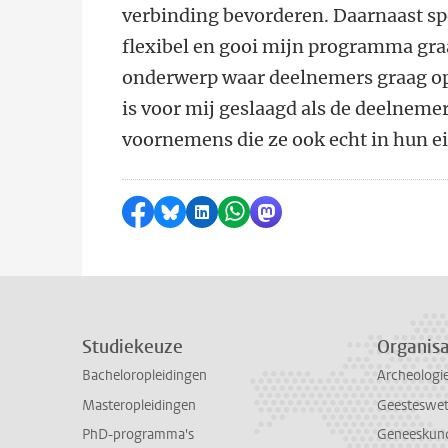
verbinding bevorderen. Daarnaast spee
flexibel en gooi mijn programma graa
onderwerp waar deelnemers graag op
is voor mij geslaagd als
de deelnemer
voornemens die ze ook echt in hun e
Delen op Facebook
Delen via Bluesky
Delen op LinkedIn
Delen via WhatsApp
Delen via Mastodon
Studiekeuze
Organisa
Bacheloropleidingen
Archeologi
Masteropleidingen
Geesteswe
PhD-programma's
Geneeskun