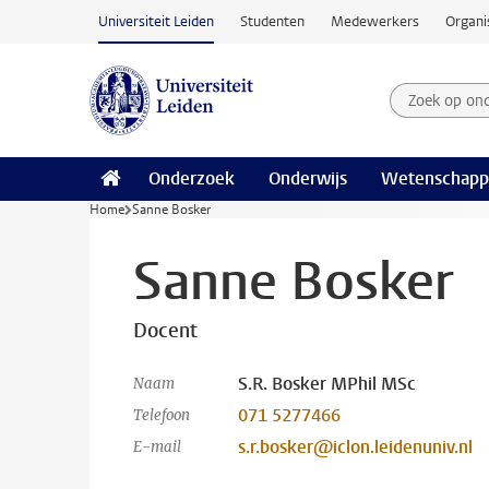
Ga naar hoofdinhoud
Universiteit Leiden
Studenten
Medewerkers
Organi
Zoek op on
Zoekterm
Onderzoek
Onderwijs
Wetenschapp
Home
Sanne Bosker
Sanne Bosker
Docent
S.R. Bosker MPhil MSc
Naam
071 5277466
Telefoon
s.r.bosker@iclon.leidenuniv.nl
E-mail