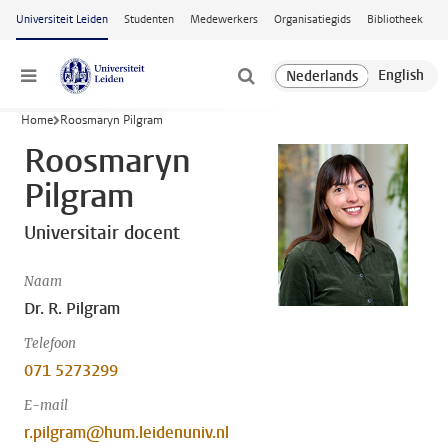
Ga naar hoofdinhoud
Universiteit Leiden
Studenten
Medewerkers
Organisatiegids
Bibliotheek
Menu
Home
Roosmaryn Pilgram
Roosmaryn
Pilgram
Universitair docent
Naam
Dr. R. Pilgram
Telefoon
071 5273299
E-mail
r.pilgram@hum.leidenuniv.nl