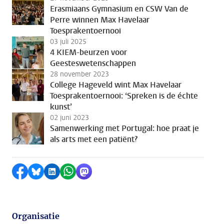
Erasmiaans Gymnasium en CSW Van de
Perre winnen Max Havelaar
Toesprakentoernooi
03 juli 2025
4 KIEM-beurzen voor
Geesteswetenschappen
28 november 2023
College Hageveld wint Max Havelaar
Toesprakentoernooi: ‘Spreken is de échte
kunst’
02 juni 2023
Samenwerking met Portugal: hoe praat je
als arts met een patiënt?
Delen op Facebook
Delen via Bluesky
Delen op LinkedIn
Delen via WhatsApp
Delen via Mastodon
Organisatie