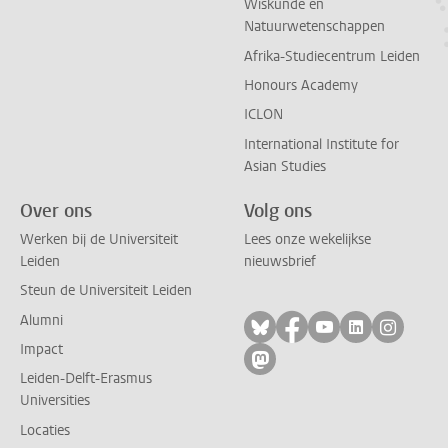
Wiskunde en
Natuurwetenschappen
Afrika-Studiecentrum Leiden
Honours Academy
ICLON
International Institute for
Asian Studies
Over ons
Volg ons
Werken bij de Universiteit
Lees onze wekelijkse
Leiden
nieuwsbrief
Steun de Universiteit Leiden
Alumni
Volg ons op bluesky
Volg ons op facebo
Volg ons op yo
Volg ons op
Volg on
Impact
Volg ons op mastodon
Leiden-Delft-Erasmus
Universities
Locaties