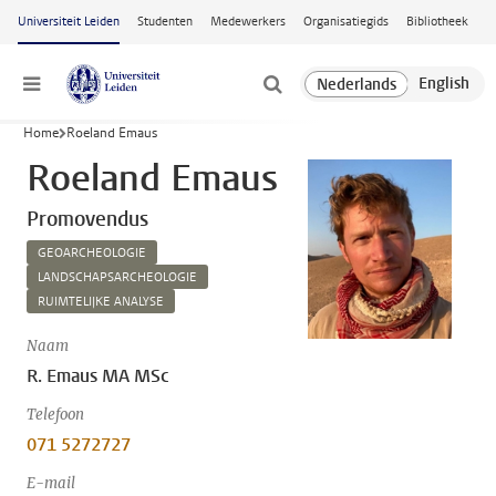
Ga naar hoofdinhoud
Universiteit Leiden
Studenten
Medewerkers
Organisatiegids
Bibliotheek
Menu
Home
Roeland Emaus
Roeland Emaus
Promovendus
GEOARCHEOLOGIE
LANDSCHAPSARCHEOLOGIE
RUIMTELIJKE ANALYSE
Naam
R. Emaus MA MSc
Telefoon
071 5272727
E-mail