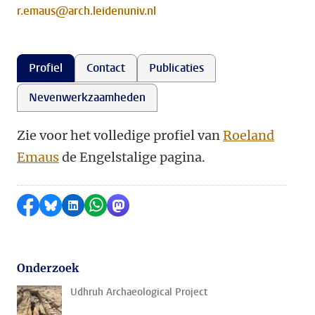
r.emaus@arch.leidenuniv.nl
Profiel
Contact
Publicaties
Nevenwerkzaamheden
Zie voor het volledige profiel van
Roeland
Emaus
de Engelstalige pagina.
Delen op Facebook
Delen via Bluesky
Delen op LinkedIn
Delen via WhatsApp
Delen via Mastodon
Onderzoek
Udhruh Archaeological Project