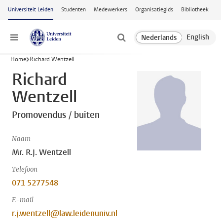
Ga naar hoofdinhoud
Universiteit Leiden
Studenten
Medewerkers
Organisatiegids
Bibliotheek
Menu
Home
Richard Wentzell
Richard
Wentzell
Promovendus / buiten
Naam
Mr. R.J. Wentzell
Telefoon
071 5277548
E-mail
r.j.wentzell@law.leidenuniv.nl