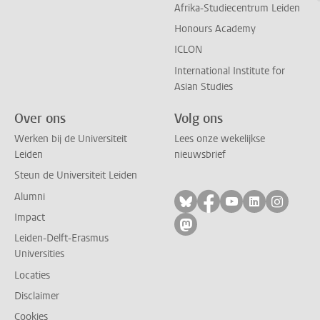
Afrika-Studiecentrum Leiden
Honours Academy
ICLON
International Institute for
Asian Studies
Over ons
Volg ons
Werken bij de Universiteit
Lees onze wekelijkse
Leiden
nieuwsbrief
Steun de Universiteit Leiden
Alumni
Volg ons op bluesky
Volg ons op facebo
Volg ons op yo
Volg ons op
Volg on
Impact
Volg ons op mastodon
Leiden-Delft-Erasmus
Universities
Locaties
Disclaimer
Cookies