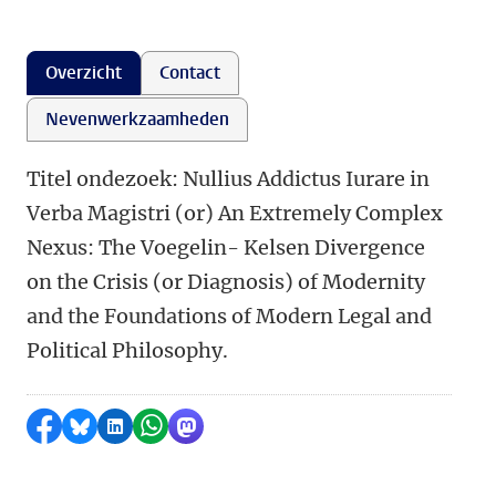
Overzicht
Contact
Nevenwerkzaamheden
Titel ondezoek: Nullius Addictus Iurare in
Verba Magistri (or) An Extremely Complex
Nexus: The Voegelin- Kelsen Divergence
on the Crisis (or Diagnosis) of Modernity
and the Foundations of Modern Legal and
Political Philosophy.
Delen op Facebook
Delen via Bluesky
Delen op LinkedIn
Delen via WhatsApp
Delen via Mastodon