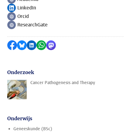
Volg ons op
LinkedIn
Volg ons op
Orcid
Volg ons op
ResearchGate
Volg ons op
Delen op Facebook
Delen via Bluesky
Delen op LinkedIn
Delen via WhatsApp
Delen via Mastodon
Onderzoek
Cancer Pathogenesis and Therapy
Onderwijs
Geneeskunde (BSc)