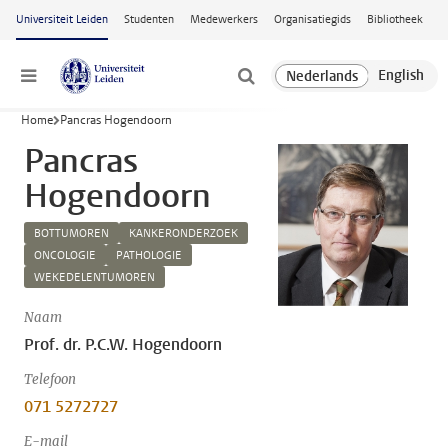
Ga naar hoofdinhoud
Universiteit Leiden
Studenten
Medewerkers
Organisatiegids
Bibliotheek
Menu
Home
Pancras Hogendoorn
Pancras
Hogendoorn
BOTTUMOREN
KANKERONDERZOEK
ONCOLOGIE
PATHOLOGIE
WEKEDELENTUMOREN
Naam
Prof. dr. P.C.W. Hogendoorn
Telefoon
071 5272727
E-mail