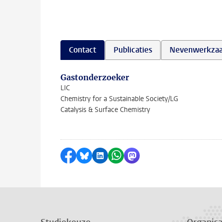
Contact
Publicaties
Nevenwerkza
Gastonderzoeker
LIC
Chemistry for a Sustainable Society/LG
Catalysis & Surface Chemistry
Delen op Facebook
Delen via Bluesky
Delen op LinkedIn
Delen via WhatsApp
Delen via Mastodon