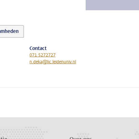
amheden
Contact
071 5272727
n.deka@lic.leidenuniv.nl