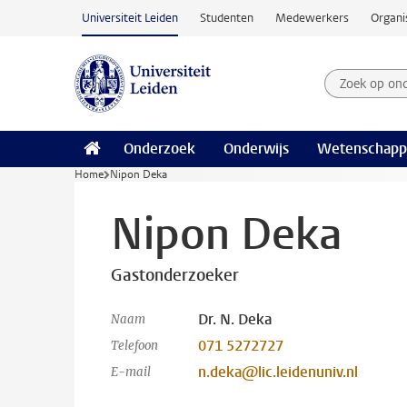
Ga naar hoofdinhoud
Universiteit Leiden
Studenten
Medewerkers
Organi
Zoek op on
Zoekterm
Onderzoek
Onderwijs
Wetenschapp
Home
Nipon Deka
Nipon Deka
Gastonderzoeker
Dr. N. Deka
Naam
071 5272727
Telefoon
n.deka@lic.leidenuniv.nl
E-mail