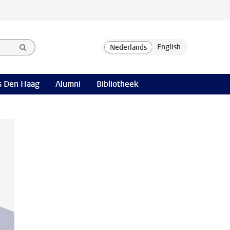
 Den Haag
Alumni
Bibliotheek