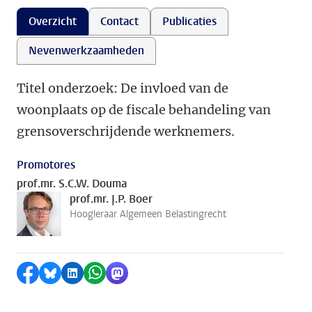
Overzicht
Contact
Publicaties
Nevenwerkzaamheden
Titel onderzoek: De invloed van de
woonplaats op de fiscale behandeling van
grensoverschrijdende werknemers.
Promotores
prof.mr. S.C.W. Douma
prof.mr. J.P. Boer
Hoogleraar Algemeen Belastingrecht
Delen op Facebook
Delen via Bluesky
Delen op LinkedIn
Delen via WhatsApp
Delen via Mastodon