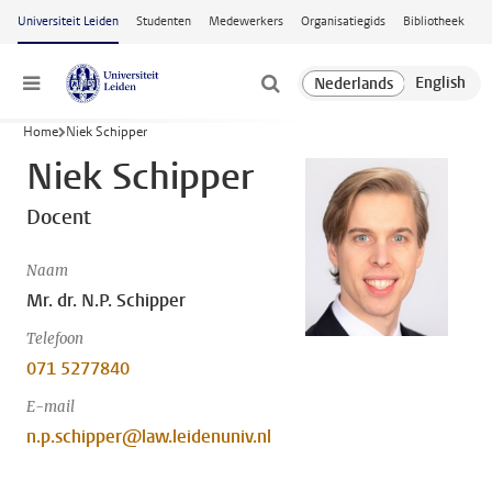
Ga naar hoofdinhoud
Universiteit Leiden
Studenten
Medewerkers
Organisatiegids
Bibliotheek
Menu
Home
Niek Schipper
Niek Schipper
Docent
Naam
Mr. dr. N.P. Schipper
Telefoon
071 5277840
E-mail
n.p.schipper@law.leidenuniv.nl