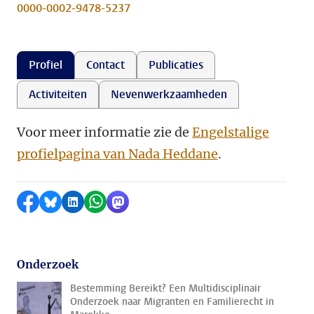
0000-0002-9478-5237
Profiel
Contact
Publicaties
Activiteiten
Nevenwerkzaamheden
Voor meer informatie zie de
Engelstalige
profielpagina van Nada Heddane
.
Delen op Facebook
Delen via Bluesky
Delen op LinkedIn
Delen via WhatsApp
Delen via Mastodon
Onderzoek
Bestemming Bereikt? Een Multidisciplinair
Onderzoek naar Migranten en Familierecht in