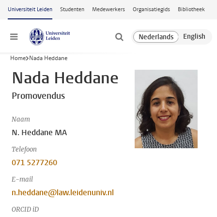
Ga naar hoofdinhoud
Universiteit Leiden
Studenten
Medewerkers
Organisatiegids
Bibliotheek
Menu
Home
Nada Heddane
Nada Heddane
Promovendus
Naam
N. Heddane MA
Telefoon
071 5277260
E-mail
n.heddane@law.leidenuniv.nl
ORCID iD