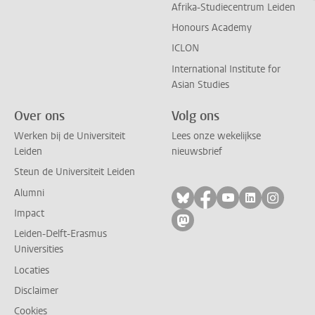
Afrika-Studiecentrum Leiden
Honours Academy
ICLON
International Institute for
Asian Studies
Over ons
Volg ons
Werken bij de Universiteit
Lees onze wekelijkse
Leiden
nieuwsbrief
Steun de Universiteit Leiden
Alumni
Volg ons op bluesky
Volg ons op facebo
Volg ons op yo
Volg ons op
Volg on
Impact
Volg ons op mastodon
Leiden-Delft-Erasmus
Universities
Locaties
Disclaimer
Cookies