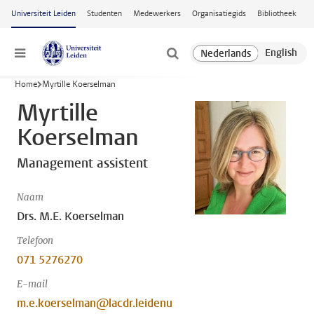
Ga naar hoofdinhoud
Universiteit Leiden
Studenten
Medewerkers
Organisatiegids
Bibliotheek
Menu
Home
Myrtille Koerselman
Myrtille
Koerselman
Management assistent
Naam
Drs. M.E. Koerselman
Telefoon
071 5276270
E-mail
m.e.koerselman@lacdr.leidenu