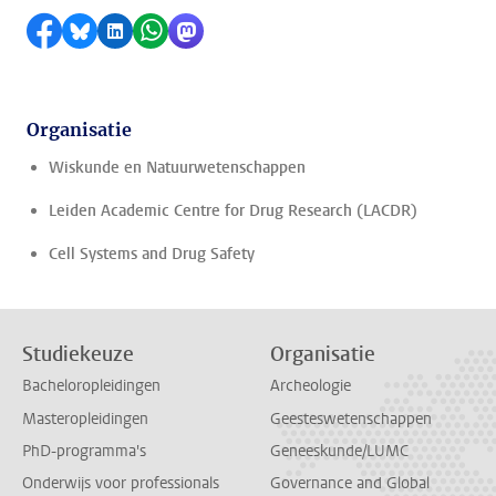
Delen op Facebook
Delen via Bluesky
Delen op LinkedIn
Delen via WhatsApp
Delen via Mastodon
Organisatie
Wiskunde en Natuurwetenschappen
Leiden Academic Centre for Drug Research (LACDR)
Cell Systems and Drug Safety
Studiekeuze
Organisatie
Bacheloropleidingen
Archeologie
Masteropleidingen
Geesteswetenschappen
PhD-programma's
Geneeskunde/LUMC
Onderwijs voor professionals
Governance and Global