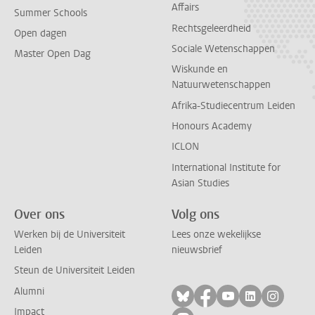
Affairs
Summer Schools
Rechtsgeleerdheid
Open dagen
Sociale Wetenschappen
Master Open Dag
Wiskunde en
Natuurwetenschappen
Afrika-Studiecentrum Leiden
Honours Academy
ICLON
International Institute for
Asian Studies
Over ons
Volg ons
Werken bij de Universiteit
Lees onze wekelijkse
Leiden
nieuwsbrief
Steun de Universiteit Leiden
Alumni
Volg ons op bluesky
Volg ons op facebo
Volg ons op yo
Volg ons op
Volg on
Impact