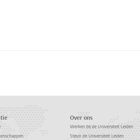
tie
Over ons
e
Werken bij de Universiteit Leiden
tenschappen
Steun de Universiteit Leiden