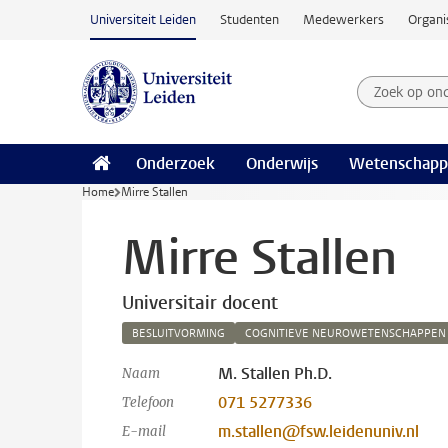
Ga naar hoofdinhoud
Universiteit Leiden
Studenten
Medewerkers
Organi
Zoek op on
Zoekterm
Onderzoek
Onderwijs
Wetenschapp
Home
Mirre Stallen
Mirre Stallen
Universitair docent
BESLUITVORMING
COGNITIEVE NEUROWETENSCHAPPEN
M. Stallen Ph.D.
Naam
071 5277336
Telefoon
m.stallen@fsw.leidenuniv.nl
E-mail