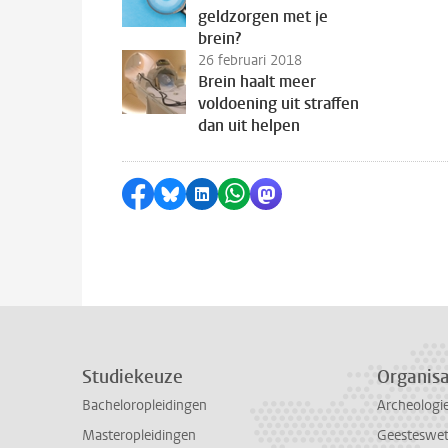
geldzorgen met je
brein?
26 februari 2018
Brein haalt meer
voldoening uit straffen
dan uit helpen
Delen op Facebook
Delen via Bluesky
Delen op LinkedIn
Delen via WhatsApp
Delen via Mastodon
Studiekeuze
Organisa
Bacheloropleidingen
Archeologi
Masteropleidingen
Geesteswe