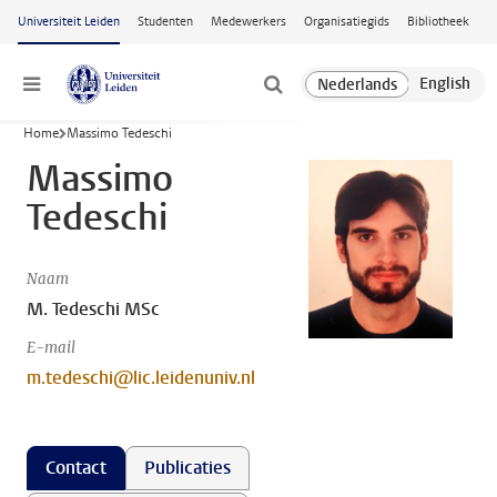
Ga naar hoofdinhoud
Universiteit Leiden
Studenten
Medewerkers
Organisatiegids
Bibliotheek
Menu
Home
Massimo Tedeschi
Massimo
Tedeschi
Naam
M. Tedeschi MSc
E-mail
m.tedeschi@lic.leidenuniv.nl
Contact
Publicaties