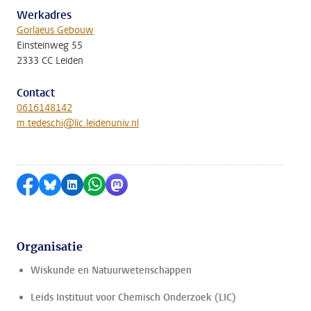
Werkadres
Gorlaeus Gebouw
Einsteinweg 55
2333 CC Leiden
Contact
0616148142
m.tedeschi@lic.leidenuniv.nl
Delen op Facebook
Delen via Bluesky
Delen op LinkedIn
Delen via WhatsApp
Delen via Mastodon
Organisatie
Wiskunde en Natuurwetenschappen
Leids Instituut voor Chemisch Onderzoek (LIC)