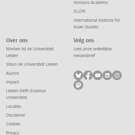
Honours Academy
ICLON
International Institute for
Asian Studies
Over ons
Volg ons
Werken bij de Universiteit
Lees onze wekelijkse
Leiden
nieuwsbrief
Steun de Universiteit Leiden
Alumni
Volg ons op bluesky
Volg ons op facebo
Volg ons op yo
Volg ons op
Volg on
Impact
Volg ons op mastodon
Leiden-Delft-Erasmus
Universities
Locaties
Disclaimer
Cookies
Privacy