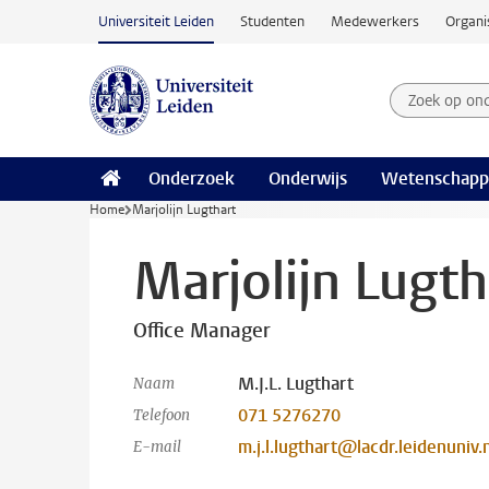
Ga naar hoofdinhoud
Universiteit Leiden
Studenten
Medewerkers
Organi
Zoek op on
Zoekterm
Onderzoek
Onderwijs
Wetenschapp
Home
Marjolijn Lugthart
Marjolijn Lugth
Office Manager
M.J.L. Lugthart
Naam
071 5276270
Telefoon
m.j.l.lugthart@lacdr.leidenuniv.
E-mail