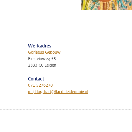
Werkadres
Gorlaeus Gebouw
Einsteinweg 55
2333 CC Leiden
Contact
071 5276270
m.j.l.lugthart@lacdr.leidenuniv.nl