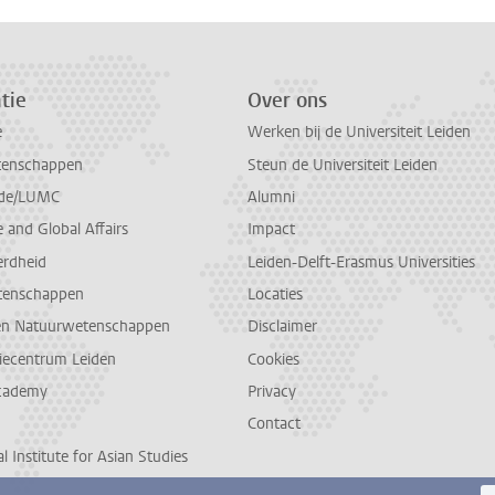
tie
Over ons
e
Werken bij de Universiteit Leiden
tenschappen
Steun de Universiteit Leiden
de/LUMC
Alumni
and Global Affairs
Impact
erdheid
Leiden-Delft-Erasmus Universities
tenschappen
Locaties
en Natuurwetenschappen
Disclaimer
diecentrum Leiden
Cookies
cademy
Privacy
Contact
l Institute for Asian Studies