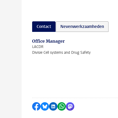
Contact
Nevenwerkzaamheden
Office Manager
LACDR
Divisie Cell systems and Drug Safety
Delen op Facebook
Delen via Bluesky
Delen op LinkedIn
Delen via WhatsApp
Delen via Mastodon