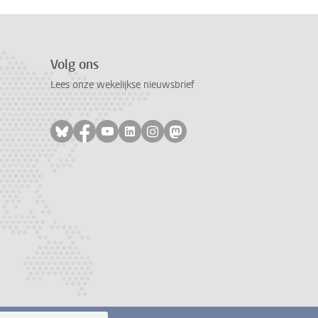
Volg ons
Lees onze wekelijkse nieuwsbrief
Volg ons op bluesky
Volg ons op facebook
Volg ons op youtube
Volg ons op linkedin
Volg ons op instagram
Volg ons op mastodon