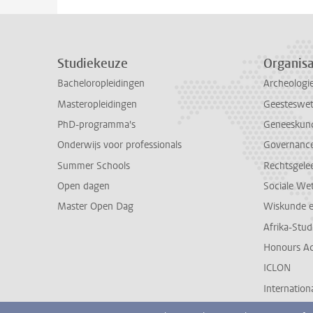
Studiekeuze
Organisa
Bacheloropleidingen
Archeologi
Masteropleidingen
Geesteswe
PhD-programma's
Geneeskun
Onderwijs voor professionals
Governance 
Summer Schools
Rechtsgele
Open dagen
Sociale We
Master Open Dag
Wiskunde 
Afrika-Stu
Honours A
ICLON
Internationa