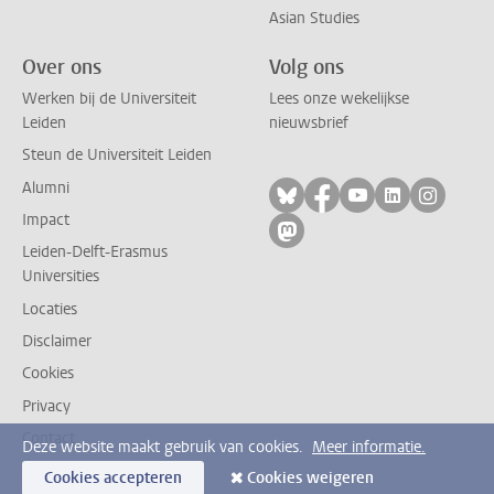
Asian Studies
Over ons
Volg ons
Werken bij de Universiteit
Lees onze wekelijkse
Leiden
nieuwsbrief
Steun de Universiteit Leiden
Alumni
Volg ons op bluesky
Volg ons op facebo
Volg ons op yo
Volg ons op
Volg on
Impact
Volg ons op mastodon
Leiden-Delft-Erasmus
Universities
Locaties
Disclaimer
Cookies
Privacy
Contact
Deze website maakt gebruik van cookies.
Meer informatie.
Cookies accepteren
Cookies weigeren