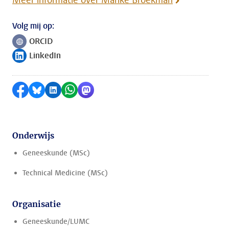
Meer informatie over Marike Broekman
Volg mij op:
ORCID
Volg ons op
LinkedIn
Volg ons op
Delen op Facebook
Delen via Bluesky
Delen op LinkedIn
Delen via WhatsApp
Delen via Mastodon
Onderwijs
Geneeskunde (MSc)
Technical Medicine (MSc)
Organisatie
Geneeskunde/LUMC