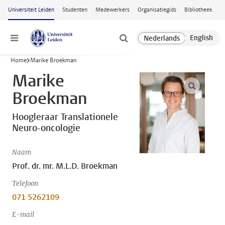
Ga naar hoofdinhoud
Universiteit Leiden
Studenten
Medewerkers
Organisatiegids
Bibliotheek
Menu
Home
Marike Broekman
Marike
open m
Broekman
Hoogleraar Translationele
Neuro-oncologie
Naam
Prof. dr. mr. M.L.D. Broekman
Telefoon
071 5262109
E-mail