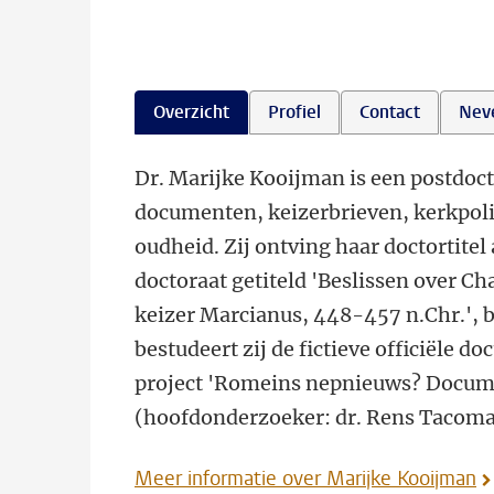
Overzicht
Profiel
Contact
Nev
Dr. Marijke Kooijman is een postdoct
documenten, keizerbrieven, kerkpolit
oudheid. Zij ontving haar doctortitel
doctoraat getiteld 'Beslissen over C
keizer Marcianus, 448-457 n.Chr.', b
bestudeert zij de fictieve officiële 
project 'Romeins nepnieuws? Documen
(hoofdonderzoeker: dr. Rens Tacoma
Meer informatie over Marijke Kooijman