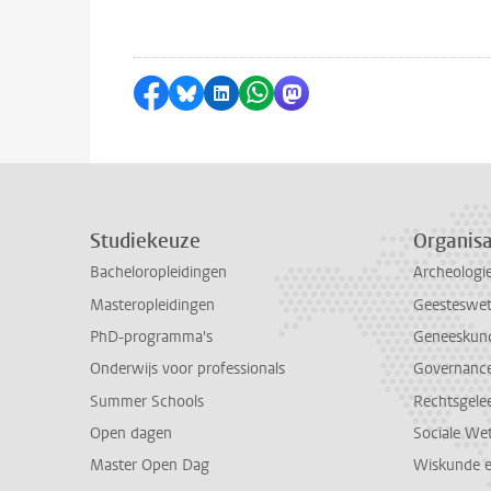
Delen op Facebook
Delen via Bluesky
Delen op LinkedIn
Delen via WhatsApp
Delen via Mastodon
Studiekeuze
Organisa
Bacheloropleidingen
Archeologi
Masteropleidingen
Geesteswe
PhD-programma's
Geneeskun
Onderwijs voor professionals
Governance 
Summer Schools
Rechtsgele
Open dagen
Sociale We
Master Open Dag
Wiskunde 