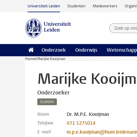
Ga naar hoofdinhoud
Universiteit Leiden
Studenten
Medewerkers
Organi
Zoek op on
Zoekterm
Onderzoek
Onderwijs
Wetenschapp
Home
Marijke Kooijman
Marijke Kooij
Onderzoeker
EUROPA
Dr. M.P.E. Kooijman
Naam
071 5275014
Telefoon
m.p.e.kooijman@hum.leidenuniv
E-mail