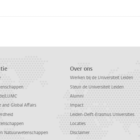
tie
Over ons
e
Werken bij de Universiteit Leiden
tenschappen
Steun de Universiteit Leiden
de/LUMC
Alumni
and Global Affairs
Impact
erdheid
Leiden-Delft-Erasmus Universities
tenschappen
Locaties
en Natuurwetenschappen
Disclaimer