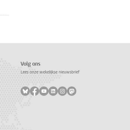
Volg ons
Lees onze wekelijkse nieuwsbrief
Volg ons op bluesky
Volg ons op facebook
Volg ons op youtube
Volg ons op linkedin
Volg ons op instagram
Volg ons op mastodon