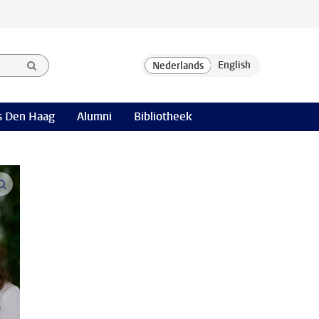
 Den Haag
Alumni
Bibliotheek
open modal