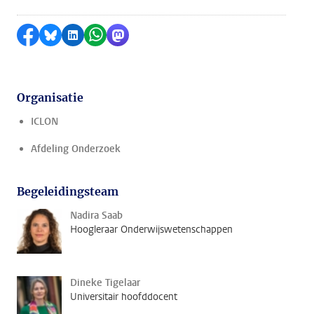
Delen op Facebook
Delen via Bluesky
Delen op LinkedIn
Delen via WhatsApp
Delen via Mastodon
Organisatie
ICLON
Afdeling Onderzoek
Begeleidingsteam
Nadira Saab
Hoogleraar Onderwijswetenschappen
Dineke Tigelaar
Universitair hoofddocent