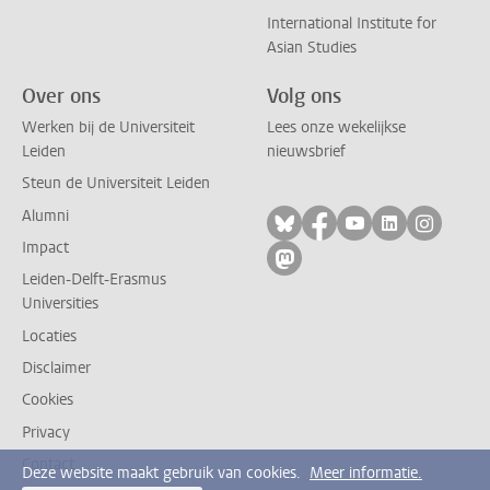
International Institute for
Asian Studies
Over ons
Volg ons
Werken bij de Universiteit
Lees onze wekelijkse
Leiden
nieuwsbrief
Steun de Universiteit Leiden
Alumni
Volg ons op bluesky
Volg ons op facebo
Volg ons op yo
Volg ons op
Volg on
Impact
Volg ons op mastodon
Leiden-Delft-Erasmus
Universities
Locaties
Disclaimer
Cookies
Privacy
Contact
Deze website maakt gebruik van cookies.
Meer informatie.