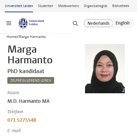
Ga naar hoofdinhoud
Universiteit Leiden
Studenten
Medewerkers
Organisatiegids
Bibliotheek
Menu
Home
Marga Harmanto
Marga
Harmanto
PhD kandidaat
ZELFREGULEREND LEREN
Naam
M.D. Harmanto MA
Telefoon
071 5275548
E-mail