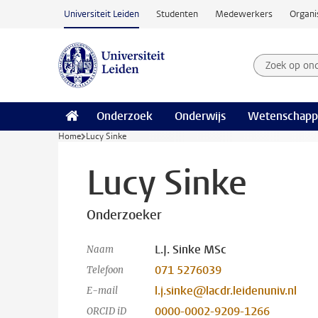
Ga naar hoofdinhoud
Universiteit Leiden
Studenten
Medewerkers
Organi
Zoek op on
Zoekterm
Onderzoek
Onderwijs
Wetenschapp
Home
Lucy Sinke
Lucy Sinke
Onderzoeker
L.J. Sinke MSc
Naam
071 5276039
Telefoon
l.j.sinke@lacdr.leidenuniv.nl
E-mail
0000-0002-9209-1266
ORCID iD