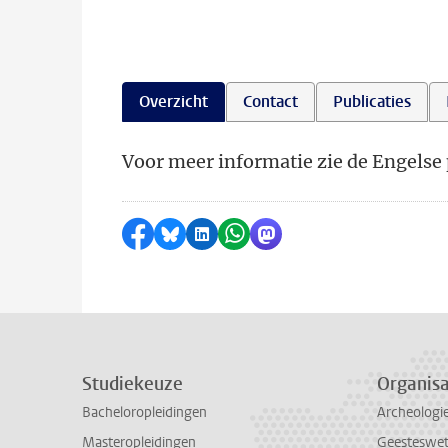
Overzicht
Contact
Publicaties
Voor meer informatie zie de Engelse 
Delen op Facebook
Delen via Bluesky
Delen op LinkedIn
Delen via WhatsApp
Delen via Mastodon
Studiekeuze
Organisa
Bacheloropleidingen
Archeologi
Masteropleidingen
Geesteswe