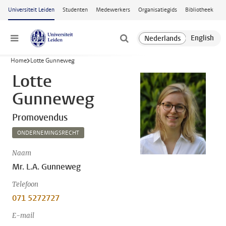
Ga naar hoofdinhoud
Universiteit Leiden
Studenten
Medewerkers
Organisatiegids
Bibliotheek
Menu
Home
Lotte Gunneweg
Lotte
Gunneweg
Promovendus
ONDERNEMINGSRECHT
Naam
Mr. L.A. Gunneweg
Telefoon
071 5272727
E-mail