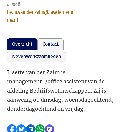
E-mail
l.e.m.van.der.zalm@law.leidenu
niv.nl
Overzicht
Contact
Nevenwerkzaamheden
Lisette van der Zalm is
management-/office assistent van de
afdeling Bedrijfswetenschappen. Zij is
aanwezig op dinsdag, woensdagochtend,
donderdagochtend en vrijdag.
Delen op Facebook
Delen via Bluesky
Delen op LinkedIn
Delen via WhatsApp
Delen via Mastodon