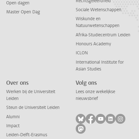
Rechtsgeleerdheid
Open dagen
Sociale Wetenschappen
Master Open Dag
Wiskunde en
Natuurwetenschappen
Afrika-Studiecentrum Leiden
Honours Academy
ICLON
International Institute for
Asian Studies
Over ons
Volg ons
Werken bij de Universiteit
Lees onze wekelijkse
Leiden
nieuwsbrief
Steun de Universiteit Leiden
Alumni
Volg ons op bluesky
Volg ons op facebo
Volg ons op yo
Volg ons op
Volg on
Impact
Volg ons op mastodon
Leiden-Delft-Erasmus