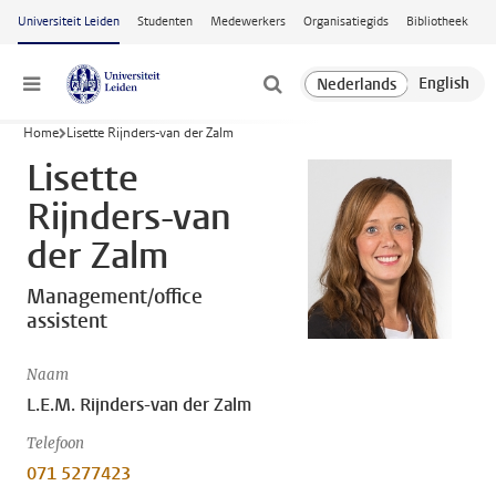
Ga naar hoofdinhoud
Universiteit Leiden
Studenten
Medewerkers
Organisatiegids
Bibliotheek
Menu
Home
Lisette Rijnders-van der Zalm
Lisette
Rijnders-van
der Zalm
Management/office
assistent
Naam
L.E.M. Rijnders-van der Zalm
Telefoon
071 5277423