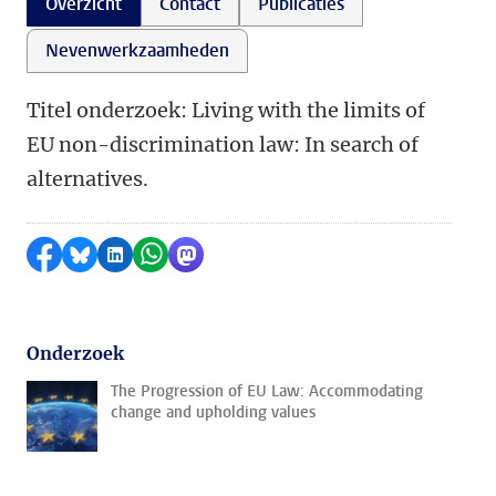
Overzicht
Contact
Publicaties
Nevenwerkzaamheden
Titel onderzoek: Living with the limits of
EU non-discrimination law: In search of
alternatives.
Delen op Facebook
Delen via Bluesky
Delen op LinkedIn
Delen via WhatsApp
Delen via Mastodon
Onderzoek
The Progression of EU Law: Accommodating
change and upholding values