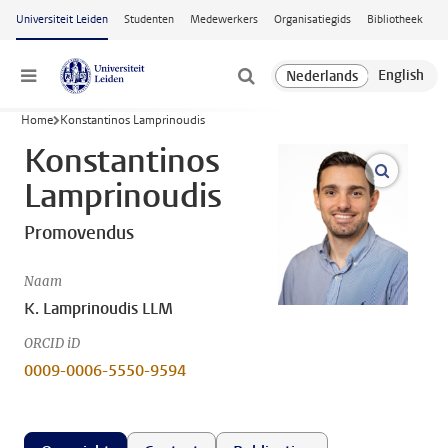
Ga naar hoofdinhoud
Universiteit Leiden
Studenten
Medewerkers
Organisatiegids
Bibliotheek
Menu
Home
Konstantinos Lamprinoudis
Konstantinos
open m
Lamprinoudis
Promovendus
Naam
K. Lamprinoudis LLM
ORCID iD
0009-0006-5550-9594