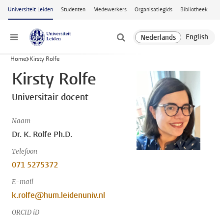
Ga naar hoofdinhoud
Universiteit Leiden
Studenten
Medewerkers
Organisatiegids
Bibliotheek
Menu
Home
Kirsty Rolfe
Kirsty Rolfe
Universitair docent
Naam
Dr. K. Rolfe Ph.D.
Telefoon
071 5275372
E-mail
k.rolfe@hum.leidenuniv.nl
ORCID iD