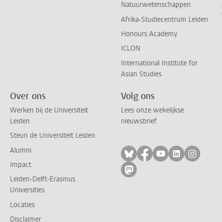
Natuurwetenschappen
Afrika-Studiecentrum Leiden
Honours Academy
ICLON
International Institute for
Asian Studies
Over ons
Volg ons
Werken bij de Universiteit
Lees onze wekelijkse
Leiden
nieuwsbrief
Steun de Universiteit Leiden
Alumni
Volg ons op bluesky
Volg ons op facebo
Volg ons op yo
Volg ons op
Volg on
Impact
Volg ons op mastodon
Leiden-Delft-Erasmus
Universities
Locaties
Disclaimer